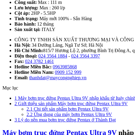
Công suất:
Max : 111 m
Lưu lượng:
Max : 260 l/p
Cột áp:
2HP - 5.5HP
Tình trạng:
Máy mới 100% - Sẵn Hàng
Bảo hành:
12 tháng
Sản xuất tại:
ITALY
CÔNG TY TNHH SẢN XUẤT THƯƠNG MẠI VÀ CÔNG
Hà Nội:
34 Đường Láng, Ngã Tư Sở, Hà Nội
Hồ Chí Minh:
815/7 Hương Lộ 2, phường Bình Trị Đông A,
Điện thoại:
024 3564 1884
-
024 3564 3397
Fax:
024 3782 1461
Hotline Miền Bắc:
0963985868
Hotline Miền Nam:
0909 152 999
Email:
thanhdat@maycongnghiep.vn
Mục lục
1
Máy bơm trục đứng Pentax Ultra 9V nhập khẩu từ Italy chín
2
Giới thiệu sản phẩm Máy bơm trục đứng Pentax Ultra 9V
2.1
Chi tiết sản phẩm bơm Pentax Ultra 9V
2.2
Ứng dụng của máy bơm Pentax Ultra 9V
3
Lý do nên mua bơm trục đứng Pentax ở Thành Đạt
Máy bơm trục đứng Pentax Ultra 9V
nhập 