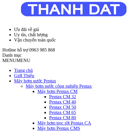
Ưu đãi về giá
Uy tín, chất lượng
Vận chuyển toàn quốc
Hotline hỗ trợ
0963 985 868
Danh mục
MENU
MENU
Trang chủ
Giới Thiệu
Máy bơm nước Pentax
Máy bơm nước công nghiệp Pentax
Máy bơm Pentax CM
Pentax CM 32
Pentax CM 40
Pentax CM 50
Pentax CM 65
Pentax CM 80
Máy bơm trục rời Pentax CA
Máy bơm Pentax CMS