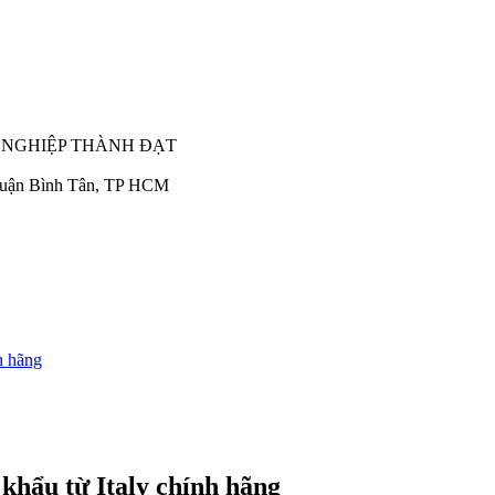
 NGHIỆP THÀNH ĐẠT
 quận Bình Tân, TP HCM
h hãng
khẩu từ Italy chính hãng