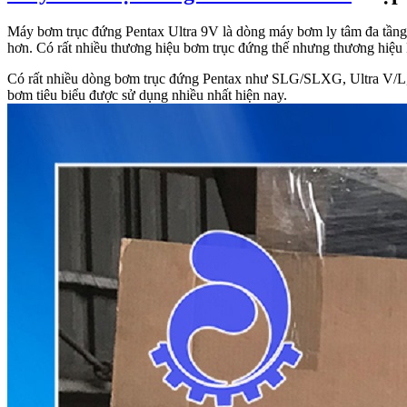
Máy bơm trục đứng Pentax Ultra 9V là dòng máy bơm ly tâm đa tầng 
hơn. Có rất nhiều thương hiệu bơm trục đứng thế nhưng thương hiệu P
Có rất nhiều dòng bơm trục đứng Pentax như SLG/SLXG, Ultra V/L, M
bơm tiêu biểu được sử dụng nhiều nhất hiện nay.