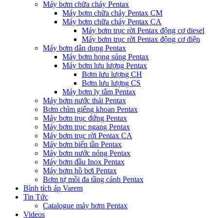
Máy bơm chữa cháy Pentax
Máy bơm chữa cháy Pentax CM
Máy bơm chữa cháy Pentax CA
Máy bơm trục rời Pentax động cơ diesel
Máy bơm trục rời Pentax động cơ điện
Máy bơm dân dụng Pentax
Máy bơm họng súng Pentax
Máy bơm lưu lượng Pentax
Bơm lưu lượng CH
Bơm lưu lượng CS
Máy bơm ly tâm Pentax
Máy bơm nước thải Pentax
Bơm chìm giếng khoan Pentax
Máy bơm trục đứng Pentax
Máy bơm trục ngang Pentax
Máy bơm trục rời Pentax CA
Máy bơm biến tần Pentax
Máy bơm nước nóng Pentax
Máy bơm đầu Inox Pentax
Máy bơm hồ bơi Pentax
Bơm tự mồi đa tầng cánh Pentax
Bình tích áp Varem
Tin Tức
Catalogue máy bơm Pentax
Videos