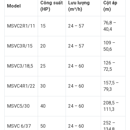
Công suất
Lưu lượng
Cột áp
Model
(HP)
(m³/h)
(m)
76,8 –
MSVC2R1/11
15
24 – 57
40,4
109 –
MSVC3R/15
20
24 – 57
50,6
126 –
MSVC3/18,5
25
24 – 60
72,5
157,5 –
MSVC4R1/22
30
24 – 60
79,3
208,5 –
MSVC5/30
40
24 – 60
111,3
252 –
MSVC 6/37
50
24 – 60
134,8