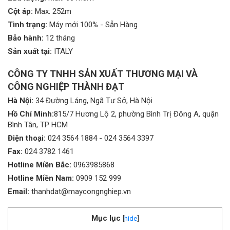
Cột áp:
Max: 252m
Tình trạng:
Máy mới 100% - Sẵn Hàng
Bảo hành:
12 tháng
Sản xuất tại:
ITALY
CÔNG TY TNHH SẢN XUẤT THƯƠNG MẠI VÀ
CÔNG NGHIỆP THÀNH ĐẠT
Hà Nội:
34 Đường Láng, Ngã Tư Sở, Hà Nội
Hồ Chí Minh:
815/7 Hương Lộ 2, phường Bình Trị Đông A, quận
Bình Tân, TP HCM
Điện thoại:
024 3564 1884
-
024 3564 3397
Fax:
024 3782 1461
Hotline Miền Bắc:
0963985868
Hotline Miền Nam:
0909 152 999
Email:
thanhdat@maycongnghiep.vn
Mục lục
[
hide
]