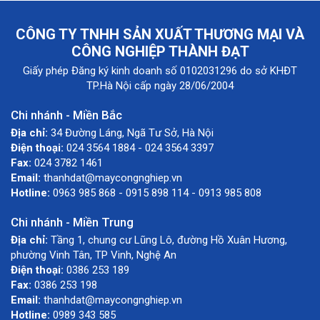
CÔNG TY TNHH SẢN XUẤT THƯƠNG MẠI VÀ
CÔNG NGHIỆP THÀNH ĐẠT
Giấy phép Đăng ký kinh doanh số 0102031296 do sở KHĐT
TP.Hà Nội cấp ngày 28/06/2004
Chi nhánh - Miền Bắc
Địa chỉ:
34 Đường Láng, Ngã Tư Sở, Hà Nội
Điện thoại:
024 3564 1884 - 024 3564 3397
Fax:
024 3782 1461
Email:
thanhdat@maycongnghiep.vn
Hotline:
0963 985 868 - 0915 898 114 - 0913 985 808
Chi nhánh - Miền Trung
Địa chỉ:
Tầng 1, chung cư Lũng Lô, đường Hồ Xuân Hương,
phường Vinh Tân, TP Vinh, Nghệ An
Điện thoại:
0386 253 189
Fax:
0386 253 198
Email:
thanhdat@maycongnghiep.vn
Hotline:
0989 343 585