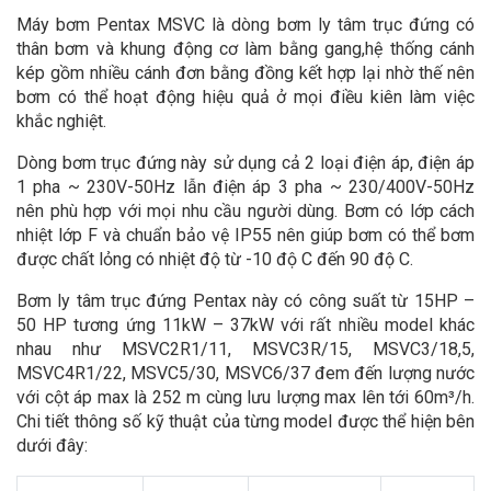
Máy bơm Pentax MSVC là dòng bơm ly tâm trục đứng có
thân bơm và khung động cơ làm bằng gang,hệ thống cánh
kép gồm nhiều cánh đơn bằng đồng kết hợp lại nhờ thế nên
bơm có thể hoạt động hiệu quả ở mọi điều kiên làm việc
khắc nghiệt.
Dòng bơm trục đứng này sử dụng cả 2 loại điện áp, điện áp
1 pha ~ 230V-50Hz lẫn điện áp 3 pha ~ 230/400V-50Hz
nên phù hợp với mọi nhu cầu người dùng. Bơm có lớp cách
nhiệt lớp F và chuẩn bảo vệ IP55 nên giúp bơm có thể bơm
được chất lỏng có nhiệt độ từ -10 độ C đến 90 độ C.
Bơm ly tâm trục đứng Pentax này có công suất từ 15HP –
50 HP tương ứng 11kW – 37kW với rất nhiều model khác
nhau như MSVC2R1/11, MSVC3R/15, MSVC3/18,5,
MSVC4R1/22, MSVC5/30, MSVC6/37 đem đến lượng nước
với cột áp max là 252 m cùng lưu lượng max lên tới 60m³/h.
Chi tiết thông số kỹ thuật của từng model được thể hiện bên
dưới đây: