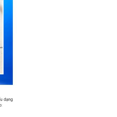
ấu dạng
o: