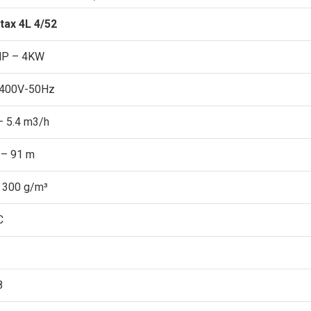
tax 4L 4/52
HP – 4KW
 400V-50Hz
– 5.4 m3/h
 – 91 m
 300 g/m³
C
8