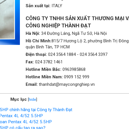
Sản xuất tại:
ITALY
CÔNG TY TNHH SẢN XUẤT THƯƠNG MẠI 
CÔNG NGHIỆP THÀNH ĐẠT
Hà Nội:
34 Đường Láng, Ngã Tư Sở, Hà Nội
Hồ Chí Minh:
815/7 Hương Lộ 2, phường Bình Trị Đông
quận Bình Tân, TP HCM
Điện thoại:
024 3564 1884
-
024 3564 3397
Fax:
024 3782 1461
Hotline Miền Bắc:
0963985868
Hotline Miền Nam:
0909 152 999
Email:
thanhdat@maycongnghiep.vn
Mục lục
[
hide
]
5HP chính hãng tại Công ty Thành Đạt
 Pentax 4L 4/52 5.5HP
hoan Pentax 4L 4/52 5.5HP
5HP có cấu tạo ra sao?