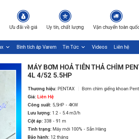
Ưu đãi về giá
Uy tín, chất lượng
Vận chuyển toàn quố
ax
Bình tích áp Varem
Tin Tức
Videos
Liên hệ
MÁY BƠM HOẢ TIỄN THẢ CHÌM PE
4L 4/52 5.5HP
Thương hiệu:
PENTAX
Bơm chìm giếng khoan Pen
Giá:
Liên Hệ
Công suất:
5,5HP - 4KW
Lưu lượng:
1.2 - 5.4 m3/h
Cột áp:
338 - 91 m
Tình trạng:
Máy mới 100% - Sẵn Hàng
Bảo hành:
12 tháng