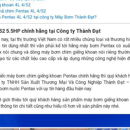
g khoan 4L 4/52
hả chìm Pentax 4L 4/52
m Pentax 4L 4/52 tại công ty Máy Bơm Thành Đạt?
52 5.5HP chính hãng tại Công ty Thành Đạt
 nay, tại thị trường Việt Nam có rất nhiều chủng loại và thương h
in dùng nhất thì vẫn phải kể tới hãng máy bơm Pentax có xuấ
x nói chung và dòng máy bơm chìm giếng khoan nói riêng thườ
tạo từ các chất liệu cao cấp và áp dụng những công nghệ hiện đ
iếc máy bơm chìm giếng khoan Pentax chính hãng thì quý khách 
ng ty TNHH Sản Xuất Thương Mại Và Công Nghiệp Thành Đạt –
bơm nước Pentax với uy tín hàng đầu hiện nay.
ẽ giới thiệu tới quý khách hàng sản phẩm máy bơm giếng khoan
hông tin chi tiết cũng như hiểu rõ hơn về sản phẩm này nhé.