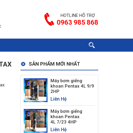
HOTLINE HỖ TRỢ
0963 985 868
c
NTAX
SẢN PHẨM MỚI NHẤT
Máy bơm giếng
tax
khoan Pentax 4L 9/9
2HP
Liên Hệ
Máy bơm giếng
khoan Pentax
4L 7/23 4HP
Liên Hệ