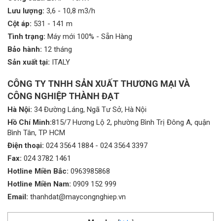
Lưu lượng:
3,6 - 10,8 m3/h
Cột áp:
531 - 141 m
Tình trạng:
Máy mới 100% - Sẵn Hàng
Bảo hành:
12 tháng
Sản xuất tại:
ITALY
CÔNG TY TNHH SẢN XUẤT THƯƠNG MẠI VÀ
CÔNG NGHIỆP THÀNH ĐẠT
Hà Nội:
34 Đường Láng, Ngã Tư Sở, Hà Nội
Hồ Chí Minh:
815/7 Hương Lộ 2, phường Bình Trị Đông A, quận
Bình Tân, TP HCM
Điện thoại:
024 3564 1884
-
024 3564 3397
Fax:
024 3782 1461
Hotline Miền Bắc:
0963985868
Hotline Miền Nam:
0909 152 999
Email:
thanhdat@maycongnghiep.vn