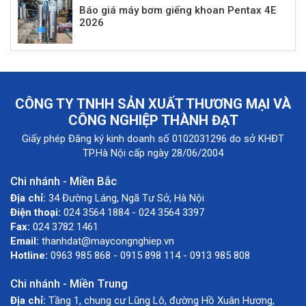
Báo giá máy bơm giếng khoan Pentax 4E
2026
CÔNG TY TNHH SẢN XUẤT THƯƠNG MẠI VÀ
CÔNG NGHIỆP THÀNH ĐẠT
Giấy phép Đăng ký kinh doanh số 0102031296 do sở KHĐT
TP.Hà Nội cấp ngày 28/06/2004
Chi nhánh - Miền Bắc
Địa chỉ:
34 Đường Láng, Ngã Tư Sở, Hà Nội
Điện thoại:
024 3564 1884 - 024 3564 3397
Fax:
024 3782 1461
Email:
thanhdat@maycongnghiep.vn
Hotline:
0963 985 868 - 0915 898 114 - 0913 985 808
Chi nhánh - Miền Trung
Địa chỉ:
Tầng 1, chung cư Lũng Lô, đường Hồ Xuân Hương,