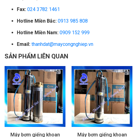
Fax:
024 3782 1461
Hotline Miền Bắc:
0913 985 808
Hotline Miền Nam:
0909 152 999
Email:
thanhdat@maycongnghiep.vn
SẢN PHẨM LIÊN QUAN
Máy bơm giếng khoan
Máy bơm giếng khoan