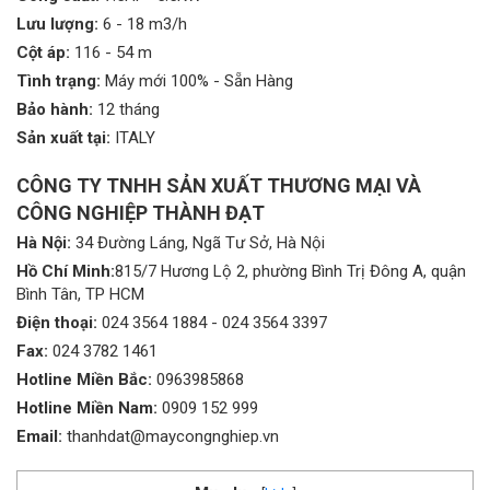
Lưu lượng:
6 - 18 m3/h
Cột áp:
116 - 54 m
Tình trạng:
Máy mới 100% - Sẵn Hàng
Bảo hành:
12 tháng
Sản xuất tại:
ITALY
CÔNG TY TNHH SẢN XUẤT THƯƠNG MẠI VÀ
CÔNG NGHIỆP THÀNH ĐẠT
Hà Nội:
34 Đường Láng, Ngã Tư Sở, Hà Nội
Hồ Chí Minh:
815/7 Hương Lộ 2, phường Bình Trị Đông A, quận
Bình Tân, TP HCM
Điện thoại:
024 3564 1884
-
024 3564 3397
Fax:
024 3782 1461
Hotline Miền Bắc:
0963985868
Hotline Miền Nam:
0909 152 999
Email:
thanhdat@maycongnghiep.vn