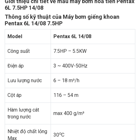
Giới thiệu chi tiết về mẫu máy bơm hoả tiễn Pentax
6L 7.5HP 14/08
Thông số kỹ thuật của Máy bơm giếng khoan
Pentax 6L 14/08 7.5HP
Model
Pentax 6L 14/08
Công suất
7.5HP – 5.5KW
Điện áp
3 ~ 400V-50Hz
Lưu lượng nước
6 – 18 m³/h
Cột áp
116 – 54 m
Hàm lượng cát
max 400 g/m³
trong nước
Nhiệt độ chất lỏng
o
30
C
Max