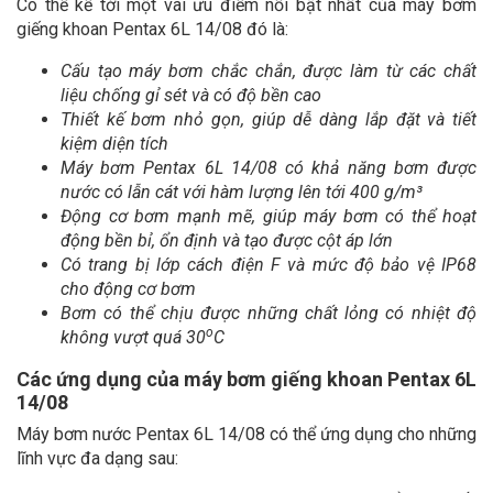
Có thể kể tới một vài ưu điểm nổi bật nhất của máy bơm
giếng khoan Pentax 6L 14/08 đó là:
Cấu tạo máy bơm chắc chắn, được làm từ các chất
liệu chống gỉ sét và có độ bền cao
Thiết kế bơm nhỏ gọn, giúp dễ dàng lắp đặt và tiết
kiệm diện tích
Máy bơm Pentax 6L 14/08 có khả năng bơm được
nước có lẫn cát với hàm lượng lên tới
400 g/m³
Động cơ bơm mạnh mẽ, giúp máy bơm có thể hoạt
động bền bỉ, ổn định và tạo được cột áp lớn
Có trang bị lớp cách điện F và mức độ bảo vệ IP68
cho động cơ bơm
Bơm có thể chịu được những chất lỏng có nhiệt độ
o
không vượt quá
30
C
Các ứng dụng của máy bơm giếng khoan Pentax 6L
14/08
Máy bơm nước Pentax 6L 14/08 có thể ứng dụng cho những
lĩnh vực đa dạng sau: