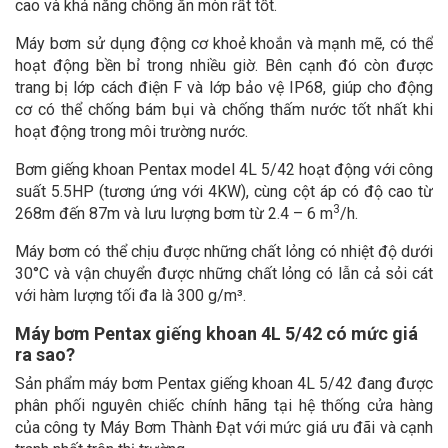
cao và khả năng chống ăn mòn rất tốt.
Máy bơm sử dụng động cơ khoẻ khoắn và mạnh mẽ, có thể
hoạt động bền bỉ trong nhiều giờ. Bên cạnh đó còn được
trang bị lớp cách điện F và lớp bảo vệ IP68, giúp cho động
cơ có thể chống bám bụi và chống thấm nước tốt nhất khi
hoạt động trong môi trường nước.
Bơm giếng khoan Pentax model 4L 5/42 hoạt động với công
suất 5.5HP (tương ứng với 4KW), cùng cột áp có độ cao từ
3
268m đến 87m và lưu lượng bơm từ 2.4 – 6 m
/h.
Máy bơm có thể chịu được những chất lỏng có nhiệt độ dưới
30°C và vận chuyển được những chất lỏng có lẫn cả sỏi cát
với hàm lượng tối đa là 300 g/m³.
Máy bơm Pentax giếng khoan 4L 5/42 có mức giá
ra sao?
Sản phẩm máy bơm Pentax giếng khoan 4L 5/42 đang được
phân phối nguyên chiếc chính hãng tại hệ thống cửa hàng
của công ty Máy Bơm Thành Đạt với mức giá ưu đãi và cạnh