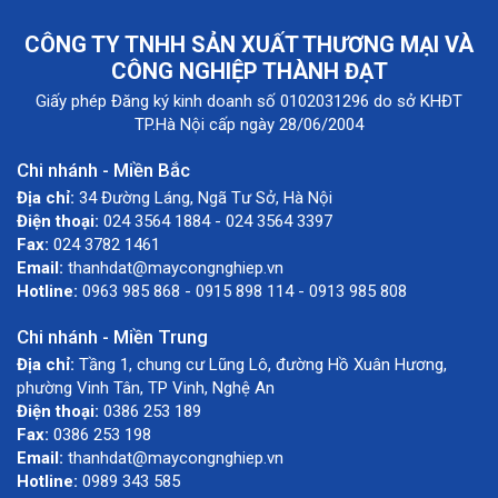
CÔNG TY TNHH SẢN XUẤT THƯƠNG MẠI VÀ
CÔNG NGHIỆP THÀNH ĐẠT
Giấy phép Đăng ký kinh doanh số 0102031296 do sở KHĐT
TP.Hà Nội cấp ngày 28/06/2004
Chi nhánh - Miền Bắc
Địa chỉ:
34 Đường Láng, Ngã Tư Sở, Hà Nội
Điện thoại:
024 3564 1884 - 024 3564 3397
Fax:
024 3782 1461
Email:
thanhdat@maycongnghiep.vn
Hotline:
0963 985 868 - 0915 898 114 - 0913 985 808
Chi nhánh - Miền Trung
Địa chỉ:
Tầng 1, chung cư Lũng Lô, đường Hồ Xuân Hương,
phường Vinh Tân, TP Vinh, Nghệ An
Điện thoại:
0386 253 189
Fax:
0386 253 198
Email:
thanhdat@maycongnghiep.vn
Hotline:
0989 343 585