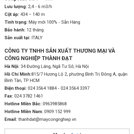
Lưu lượng:
2,4 - 6 m3/h
Cột áp:
434 – 140 m
Tình trạng:
Máy mới 100% - Sẵn Hàng
Bảo hành:
12 tháng
Sản xuất tại:
ITALY
CÔNG TY TNHH SẢN XUẤT THƯƠNG MẠI VÀ
CÔNG NGHIỆP THÀNH ĐẠT
Hà Nội:
34 Đường Láng, Ngã Tư Sở, Hà Nội
Hồ Chí Minh:
815/7 Hương Lộ 2, phường Bình Trị Đông A, quận
Bình Tân, TP HCM
Điện thoại:
024 3564 1884
-
024 3564 3397
Fax:
024 3782 1461
Hotline Miền Bắc:
0963985868
Hotline Miền Nam:
0909 152 999
Email:
thanhdat@maycongnghiep.vn