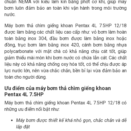
chuẩn NEMA với kiểu làm kín bằng phớt cơ khí, giúp máy
bơm luôn đảm bảo an toàn khi vận hành trong môi trường
nước.
Máy bơm thả chìm giếng khoan Pentax 4L 7.5HP 12/18
được làm bằng các chất liệu cao cấp như: vỏ bơm làm hoàn
toàn bằng inox 304, đầu bơm được làm bằng inox hoặc
đồng, trục bơm làm bằng inox 420, cánh bơm bằng nhựa
polycarbonate với mặt chà có khả năng chịu cát tốt, giúp
giảm thiểu mài mòn khi bơm nước có chứa lẫn cát. Các chất
liệu này có khả năng chống oxy hóa tốt, có thể chịu được áp
lực nước lớn, nên vừa chắc chắn, bền bỉ lại vừa đảm bảo an
toàn cho người dùng.
Ưu điểm của máy bơm thả chìm giếng khoan
Pentax 4L 7.5HP
Máy bơm thả chìm giếng khoan Pentax 4L 7.5HP 12/18 có
những ưu điểm nổi bật như:
Máy bơm được thiết kế khá nhỏ gọn, chắc chắn và dễ
lắp đặt