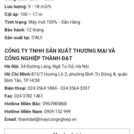
Lưu lượng:
9 - 18 m3/h
Cột áp:
100 – 17 m
Tình trạng:
Máy mới 100% - Sẵn Hàng
Bảo hành:
12 tháng
Sản xuất tại:
ITALY
CÔNG TY TNHH SẢN XUẤT THƯƠNG MẠI VÀ
CÔNG NGHIỆP THÀNH ĐẠT
Hà Nội:
34 Đường Láng, Ngã Tư Sở, Hà Nội
Hồ Chí Minh:
815/7 Hương Lộ 2, phường Bình Trị Đông A, quận
Bình Tân, TP HCM
Điện thoại:
024 3564 1884
-
024 3564 3397
Fax:
024 3782 1461
Hotline Miền Bắc:
0963985868
Hotline Miền Nam:
0909 152 999
Email:
thanhdat@maycongnghiep.vn