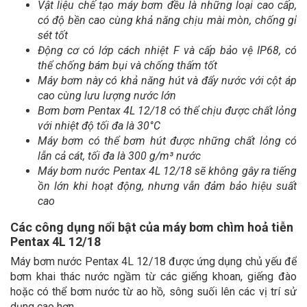
Vật liệu chế tạo máy bơm đều là những loại cao cấp,
có độ bền cao cùng khả năng chịu mài mòn, chống gỉ
sét tốt
Động cơ có lớp cách nhiệt F và cấp bảo vệ IP68, có
thể chống bám bụi và chống thấm tốt
Máy bơm này có khả năng hút và đẩy nước với cột áp
cao cùng lưu lượng nước lớn
Bơm bơm Pentax 4L 12/18 có thể chịu được chất lỏng
với nhiệt độ tối đa là 30°C
Máy bơm có thể bơm hút được những chất lỏng có
lẫn cả cát, tối đa là 300 g/m³ nước
Máy bơm nước Pentax 4L 12/18 sẽ không gây ra tiếng
ồn lớn khi hoạt động, nhưng vẫn đảm bảo hiệu suất
cao
Các công dụng nổi bật của máy bơm chìm hoả tiễn
Pentax 4L 12/18
Máy bơm nước Pentax 4L 12/18 được ứng dụng chủ yếu để
bơm khai thác nước ngầm từ các giếng khoan, giếng đào
hoặc có thể bơm nước từ ao hồ, sông suối lên các vị trí sử
dụng cao hơn.