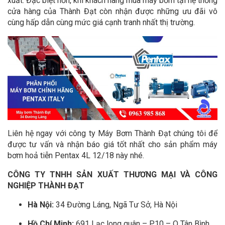
xuất. Đặc biệt hơn, khi khách hàng mua máy bơm tại hệ thống
cửa hàng của Thành Đạt còn nhận được những ưu đãi vô
cùng hấp dẫn cùng mức giá cạnh tranh nhất thị trường.
Liên hệ ngay với công ty Máy Bơm Thành Đạt chúng tôi để
được tư vấn và nhận báo giá tốt nhất cho sản phẩm máy
bơm hoả tiễn Pentax 4L 12/18 này nhé.
CÔNG TY TNHH SẢN XUẤT THƯƠNG MẠI VÀ CÔNG
NGHIỆP THÀNH ĐẠT
Hà Nội:
34 Đường Láng, Ngã Tư Sở, Hà Nội
Hồ Chí Minh:
691 Lạc long quân – P.10 – Q Tân Bình