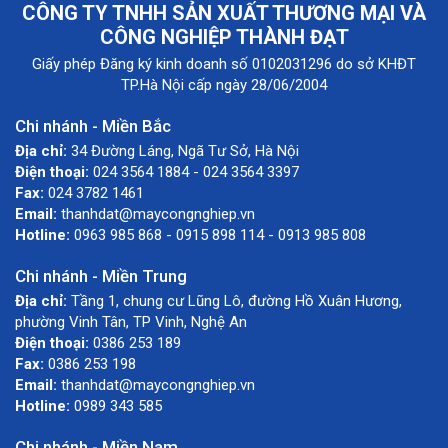
CÔNG TY TNHH SẢN XUẤT THƯƠNG MẠI VÀ
CÔNG NGHIỆP THÀNH ĐẠT
Giấy phép Đăng ký kinh doanh số 0102031296 do sở KHĐT
TP.Hà Nội cấp ngày 28/06/2004
Chi nhánh - Miền Bắc
Địa chỉ:
34 Đường Láng, Ngã Tư Sở, Hà Nội
Điện thoại:
024 3564 1884 - 024 3564 3397
Fax:
024 3782 1461
Email:
thanhdat@maycongnghiep.vn
Hotline:
0963 985 868 - 0915 898 114 - 0913 985 808
Chi nhánh - Miền Trung
Địa chỉ:
Tầng 1, chung cư Lũng Lô, đường Hồ Xuân Hương,
phường Vinh Tân, TP Vinh, Nghệ An
Điện thoại:
0386 253 189
Fax:
0386 253 198
Email:
thanhdat@maycongnghiep.vn
Hotline:
0989 343 585
Chi nhánh - Miền Nam