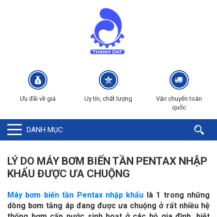
Ưu đãi về giá
Uy tín, chất lượng
Vận chuyển toàn
quốc
DANH MỤC
LÝ DO MÁY BƠM BIẾN TẦN PENTAX NHẬP
KHẨU ĐƯỢC ƯA CHUỘNG
Máy bơm biến tần Pentax nhập khẩu
là 1 trong những
dòng bơm tăng áp đang được ưa chuộng ở rất nhiều hệ
thống bơm cấp nước sinh hoạt ở các hộ gia đình, biệt