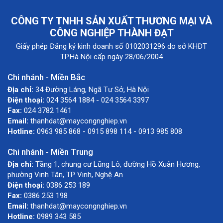
CÔNG TY TNHH SẢN XUẤT THƯƠNG MẠI VÀ
CÔNG NGHIỆP THÀNH ĐẠT
Giấy phép Đăng ký kinh doanh số 0102031296 do sở KHĐT
TP.Hà Nội cấp ngày 28/06/2004
Chi nhánh - Miền Bắc
Địa chỉ:
34 Đường Láng, Ngã Tư Sở, Hà Nội
Điện thoại:
024 3564 1884 - 024 3564 3397
Fax:
024 3782 1461
Email:
thanhdat@maycongnghiep.vn
Hotline:
0963 985 868 - 0915 898 114 - 0913 985 808
Chi nhánh - Miền Trung
Địa chỉ:
Tầng 1, chung cư Lũng Lô, đường Hồ Xuân Hương,
phường Vinh Tân, TP Vinh, Nghệ An
Điện thoại:
0386 253 189
Fax:
0386 253 198
Email:
thanhdat@maycongnghiep.vn
Hotline:
0989 343 585