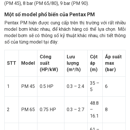
(PM 45), 8 bar (PM 65/80), 9 bar (PM 90).
Một số model phổ biến của Pentax PM
Pentax PM hiện được cung cấp trên thị trường với rất nhiều
model bơm khác nhau, để khách hàng có thể lựa chọn. Mỗi
model bơm sẽ có thông số kỹ thuật khác nhau, chi tiết thông
số của từng model tại đây:
Công
Lưu
Cột
Áp suất
STT
Model
suất
lượng
áp
max
(HP/kW)
(m³/h)
(m)
(bar)
35 –
1
PM 45
0.5 HP
0.3 – 2.4
6
5
48.8
2
PM 65
0.75 HP
0.3 – 2.7
–
8
16.1
61 –