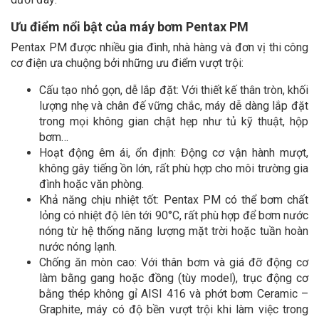
Ưu điểm nổi bật của máy bơm Pentax PM
Pentax PM được nhiều gia đình, nhà hàng và đơn vị thi công
cơ điện ưa chuộng bởi những ưu điểm vượt trội:
Cấu tạo nhỏ gọn, dễ lắp đặt: Với thiết kế thân tròn, khối
lượng nhẹ và chân đế vững chắc, máy dễ dàng lắp đặt
trong mọi không gian chật hẹp như tủ kỹ thuật, hộp
bơm…
Hoạt động êm ái, ổn định: Động cơ vận hành mượt,
không gây tiếng ồn lớn, rất phù hợp cho môi trường gia
đình hoặc văn phòng.
Khả năng chịu nhiệt tốt: Pentax PM có thể bơm chất
lỏng có nhiệt độ lên tới 90°C, rất phù hợp để bơm nước
nóng từ hệ thống năng lượng mặt trời hoặc tuần hoàn
nước nóng lạnh.
Chống ăn mòn cao: Với thân bơm và giá đỡ động cơ
làm bằng gang hoặc đồng (tùy model), trục động cơ
bằng thép không gỉ AISI 416 và phớt bơm Ceramic –
Graphite, máy có độ bền vượt trội khi làm việc trong