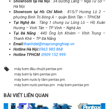
Showroom tại Hà Nội
: 34 Đường Láng – Ngã Tư Sở –
Hà Nội
Showroom tại Hồ Chí Minh
: 815/7 Hương Lộ 2 –
phường Bình Trị Đông A – quận Bình Tân – TPHCM
Tại Nghệ An
: Tầng 1 chung cư Lũng Lô – Hồ Xuân
Hương – Vinh Tân – TP Vinh – Nghệ An
Tại Đà Nẵng
: 440
Ông Ích Khiêm – Vĩnh Trung –
Thanh Khê – TP Đà Nẵng
Email:
thanhdat@maycongnghiep.vn
Hotline Hà Nội:
0963 985 868
Hotline TPHCM :
0909 152 999
máy bơm đầu chuột pentax pm
máy bơm ly tâm pentax pm
máy bơm nước ly tâm pentax pm
máy bơm nước pentax pm
máy bơm pentax pm
BÀI VIẾT LIÊN QUAN