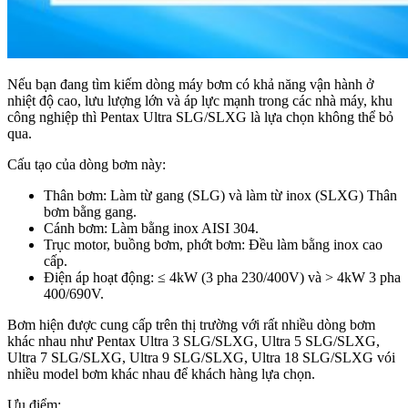
Nếu bạn đang tìm kiếm dòng máy bơm có khả năng vận hành ở
nhiệt độ cao, lưu lượng lớn và áp lực mạnh trong các nhà máy, khu
công nghiệp thì Pentax Ultra SLG/SLXG là lựa chọn không thể bỏ
qua.
Cấu tạo của dòng bơm này:
Thân bơm: Làm từ gang (SLG) và làm từ inox (SLXG) Thân
bơm bằng gang.
Cánh bơm: Làm bằng inox AISI 304.
Trục motor, buồng bơm, phớt bơm: Đều làm bằng inox cao
cấp.
Điện áp hoạt động: ≤ 4kW (3 pha 230/400V) và > 4kW 3 pha
400/690V.
Bơm hiện được cung cấp trên thị trường với rất nhiều dòng bơm
khác nhau như Pentax Ultra 3 SLG/SLXG, Ultra 5 SLG/SLXG,
Ultra 7 SLG/SLXG, Ultra 9 SLG/SLXG, Ultra 18 SLG/SLXG vói
nhiều model bơm khác nhau để khách hàng lựa chọn.
Ưu điểm: