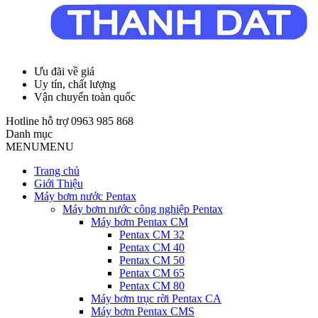
Ưu đãi về giá
Uy tín, chất lượng
Vận chuyển toàn quốc
Hotline hỗ trợ
0963 985 868
Danh mục
MENU
MENU
Trang chủ
Giới Thiệu
Máy bơm nước Pentax
Máy bơm nước công nghiệp Pentax
Máy bơm Pentax CM
Pentax CM 32
Pentax CM 40
Pentax CM 50
Pentax CM 65
Pentax CM 80
Máy bơm trục rời Pentax CA
Máy bơm Pentax CMS