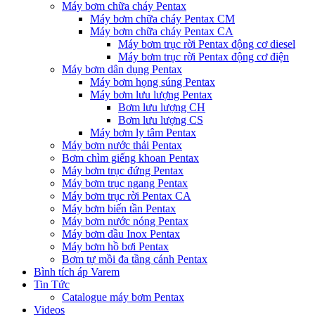
Máy bơm chữa cháy Pentax
Máy bơm chữa cháy Pentax CM
Máy bơm chữa cháy Pentax CA
Máy bơm trục rời Pentax động cơ diesel
Máy bơm trục rời Pentax động cơ điện
Máy bơm dân dụng Pentax
Máy bơm họng súng Pentax
Máy bơm lưu lượng Pentax
Bơm lưu lượng CH
Bơm lưu lượng CS
Máy bơm ly tâm Pentax
Máy bơm nước thải Pentax
Bơm chìm giếng khoan Pentax
Máy bơm trục đứng Pentax
Máy bơm trục ngang Pentax
Máy bơm trục rời Pentax CA
Máy bơm biến tần Pentax
Máy bơm nước nóng Pentax
Máy bơm đầu Inox Pentax
Máy bơm hồ bơi Pentax
Bơm tự mồi đa tầng cánh Pentax
Bình tích áp Varem
Tin Tức
Catalogue máy bơm Pentax
Videos