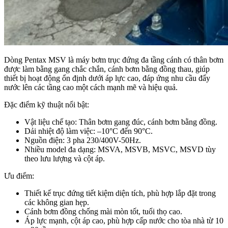
Dòng Pentax MSV là máy bơm trục đứng đa tầng cánh có thân bơm
được làm bằng gang chắc chắn, cánh bơm bằng đồng thau, giúp
thiết bị hoạt động ổn định dưới áp lực cao, đáp ứng nhu cầu đẩy
nước lên các tầng cao một cách mạnh mẽ và hiệu quả.
Đặc điểm kỹ thuật nổi bật:
Vật liệu chế tạo: Thân bơm gang đúc, cánh bơm bằng đồng.
Dải nhiệt độ làm việc: –10°C đến 90°C.
Nguồn điện: 3 pha 230/400V-50Hz.
Nhiều model đa dạng: MSVA, MSVB, MSVC, MSVD tùy
theo lưu lượng và cột áp.
Ưu điểm:
Thiết kế trục đứng tiết kiệm diện tích, phù hợp lắp đặt trong
các không gian hẹp.
Cánh bơm đồng chống mài mòn tốt, tuổi thọ cao.
Áp lực mạnh, cột áp cao, phù hợp cấp nước cho tòa nhà từ 10