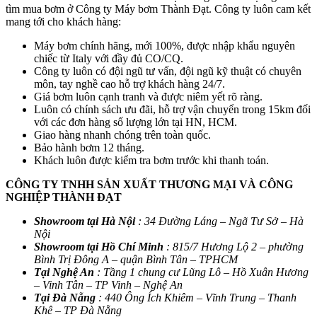
tìm mua bơm ở Công ty Máy bơm Thành Đạt. Công ty luôn cam kết
mang tới cho khách hàng:
Máy bơm chính hãng, mới 100%, được nhập khẩu nguyên
chiếc từ Italy với đầy đủ CO/CQ.
Công ty luôn có đội ngũ tư vấn, đội ngũ kỹ thuật có chuyên
môn, tay nghề cao hỗ trợ khách hàng 24/7.
Giá bơm luôn cạnh tranh và được niêm yết rõ ràng.
Luôn có chính sách ưu đãi, hỗ trợ vận chuyển trong 15km đối
với các đơn hàng số lượng lớn tại HN, HCM.
Giao hàng nhanh chóng trên toàn quốc.
Bảo hành bơm 12 tháng.
Khách luôn được kiểm tra bơm trước khi thanh toán.
CÔNG TY TNHH SẢN XUẤT THƯƠNG MẠI VÀ CÔNG
NGHIỆP THÀNH ĐẠT
Showroom tại Hà Nội
: 34 Đường Láng – Ngã Tư Sở – Hà
Nội
Showroom tại Hồ Chí Minh
: 815/7 Hương Lộ 2 – phường
Bình Trị Đông A – quận Bình Tân – TPHCM
Tại Nghệ An
: Tầng 1 chung cư Lũng Lô – Hồ Xuân Hương
– Vinh Tân – TP Vinh – Nghệ An
Tại Đà Nẵng
: 440
Ông Ích Khiêm – Vĩnh Trung – Thanh
Khê – TP Đà Nẵng