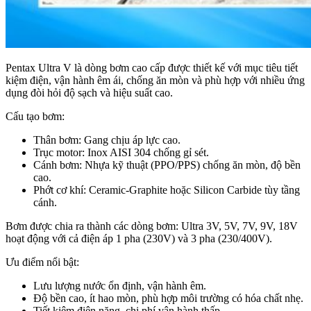
Pentax Ultra V là dòng bơm cao cấp được thiết kế với mục tiêu tiết
kiệm điện, vận hành êm ái, chống ăn mòn và phù hợp với nhiều ứng
dụng đòi hỏi độ sạch và hiệu suất cao.
Cấu tạo bơm:
Thân bơm: Gang chịu áp lực cao.
Trục motor: Inox AISI 304 chống gỉ sét.
Cánh bơm: Nhựa kỹ thuật (PPO/PPS) chống ăn mòn, độ bền
cao.
Phớt cơ khí: Ceramic-Graphite hoặc Silicon Carbide tùy tầng
cánh.
Bơm được chia ra thành các dòng bơm: Ultra 3V, 5V, 7V, 9V, 18V
hoạt động với cả điện áp 1 pha (230V) và 3 pha (230/400V).
Ưu điểm nổi bật:
Lưu lượng nước ổn định, vận hành êm.
Độ bền cao, ít hao mòn, phù hợp môi trường có hóa chất nhẹ.
Tiết kiệm điện năng, chi phí vận hành thấp.