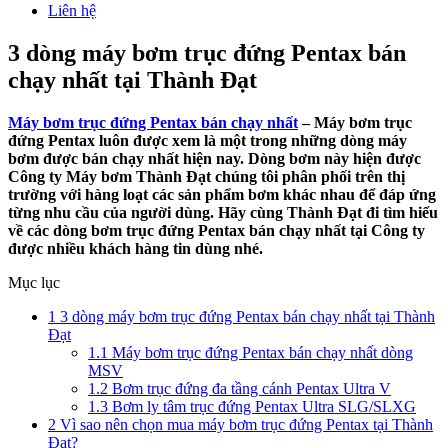
Liên hệ
3 dòng máy bơm trục đứng Pentax bán
chạy nhất tại Thành Đạt
Máy bơm trục đứng Pentax bán chạy nhất
– Máy bơm trục
đứng Pentax luôn được xem là một trong những dòng máy
bơm được bán chạy nhất hiện nay. Dòng bơm này hiện được
Công ty Máy bơm Thành Đạt chúng tôi phân phối trên thị
trường với hàng loạt các sản phẩm bơm khác nhau để đáp ứng
từng nhu cầu của người dùng. Hãy cùng Thành Đạt đi tìm hiểu
về các dòng bơm trục đứng Pentax bán chạy nhất tại Công ty
được nhiều khách hàng tin dùng nhé.
Mục lục
1
3 dòng máy bơm trục đứng Pentax bán chạy nhất tại Thành
Đạt
1.1
Máy bơm trục đứng Pentax bán chạy nhất dòng
MSV
1.2
Bơm trục đứng đa tầng cánh Pentax Ultra V
1.3
Bơm ly tâm trục đứng Pentax Ultra SLG/SLXG
2
Vì sao nên chọn mua máy bơm trục đứng Pentax tại Thành
Đạt?