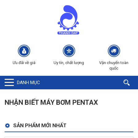
Ưu đãi về giá
Uy tín, chất lượng
Vận chuyển toàn
quốc
DANH MỤC
NHẬN BIẾT MÁY BƠM PENTAX
SẢN PHẨM MỚI NHẤT