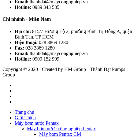
Email:
thanhdat@maycongnghiep.vn
Hotline:
0989 343 585
Chi nhánh - Miền Nam
Địa chỉ:
815/7 Hương Lộ 2, phường Bình Trị Đông A, quận
Bình Tân, TP HCM
Điện thoại:
028 3869 1280
Fax:
028 3869 1280
Email:
thanhdat@maycongnghiep.vn
Hotline:
0909 152 999
Copyright © 2020 · Created by HM Group - Thành Đạt Pumps
Group
Trang chủ
Giới Thiệu
Máy bơm nước Pentax
Máy bơm nước công nghiệp Pentax
Máy bơm Pentax CM