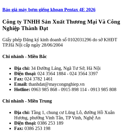
Báo giá máy bơm giếng khoan Pentax 4E 2026
Công ty TNHH Sản Xuất Thương Mại Và Công
Nghiệp Thành Đạt
Giấy phép Đăng ký kinh doanh số 0102031296 do sở KHĐT
TP.Hà Nội cấp ngày 28/06/2004
Chi nhánh - Miền Bắc
Địa chỉ:
34 Đường Láng, Ngã Tư Sở, Hà Nội
Điện thoại:
024 3564 1884 - 024 3564 3397
Fax:
024 3782 1461
Email:
thanhdat@maycongnghiep.vn
Hotline:
0963 985 868 - 0915 898 114 - 0913 985 808
Chi nhánh - Miền Trung
Địa chỉ:
Tầng 1, chung cư Lũng Lô, đường Hồ Xuân
Hương, phường Vinh Tân, TP Vinh, Nghệ An
Điện thoại:
0386 253 189
Fax:
0386 253 198