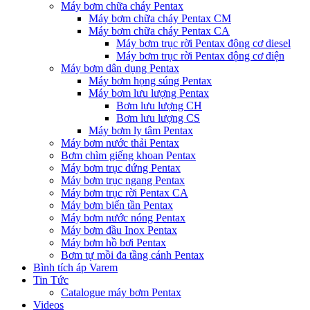
Máy bơm chữa cháy Pentax
Máy bơm chữa cháy Pentax CM
Máy bơm chữa cháy Pentax CA
Máy bơm trục rời Pentax động cơ diesel
Máy bơm trục rời Pentax động cơ điện
Máy bơm dân dụng Pentax
Máy bơm họng súng Pentax
Máy bơm lưu lượng Pentax
Bơm lưu lượng CH
Bơm lưu lượng CS
Máy bơm ly tâm Pentax
Máy bơm nước thải Pentax
Bơm chìm giếng khoan Pentax
Máy bơm trục đứng Pentax
Máy bơm trục ngang Pentax
Máy bơm trục rời Pentax CA
Máy bơm biến tần Pentax
Máy bơm nước nóng Pentax
Máy bơm đầu Inox Pentax
Máy bơm hồ bơi Pentax
Bơm tự mồi đa tầng cánh Pentax
Bình tích áp Varem
Tin Tức
Catalogue máy bơm Pentax
Videos