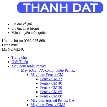
Ưu đãi về giá
Uy tín, chất lượng
Vận chuyển toàn quốc
Hotline hỗ trợ
0963 985 868
Danh mục
MENU
MENU
Trang chủ
Giới Thiệu
Máy bơm nước Pentax
Máy bơm nước công nghiệp Pentax
Máy bơm Pentax CM
Pentax CM 32
Pentax CM 40
Pentax CM 50
Pentax CM 65
Pentax CM 80
Máy bơm trục rời Pentax CA
Máy bơm Pentax CMS