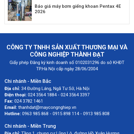
Báo giá máy bơm giếng khoan Pentax 4E
2026
CÔNG TY TNHH SẢN XUẤT THƯƠNG MẠI VÀ
CÔNG NGHIỆP THÀNH ĐẠT
Giấy phép Đăng ký kinh doanh số 0102031296 do sở KHĐT
TP.Hà Nội cấp ngày 28/06/2004
Chi nhánh - Miền Bắc
Địa chỉ:
34 Đường Láng, Ngã Tư Sở, Hà Nội
Điện thoại:
024 3564 1884 - 024 3564 3397
Fax:
024 3782 1461
Email:
thanhdat@maycongnghiep.vn
Hotline:
0963 985 868 - 0915 898 114 - 0913 985 808
Chi nhánh - Miền Trung
Địa chỉ:
Tầng 1, chung cư Lũng Lô, đường Hồ Xuân Hương,