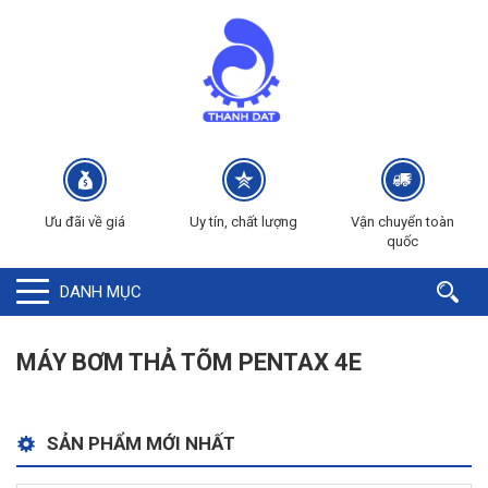
Ưu đãi về giá
Uy tín, chất lượng
Vận chuyển toàn
quốc
DANH MỤC
MÁY BƠM THẢ TÕM PENTAX 4E
SẢN PHẨM MỚI NHẤT