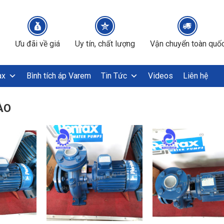
Ưu đãi về giá
Uy tín, chất lượng
Vận chuyển toàn quố
ax
Bình tích áp Varem
Tin Tức
Videos
Liên hệ
ÀO