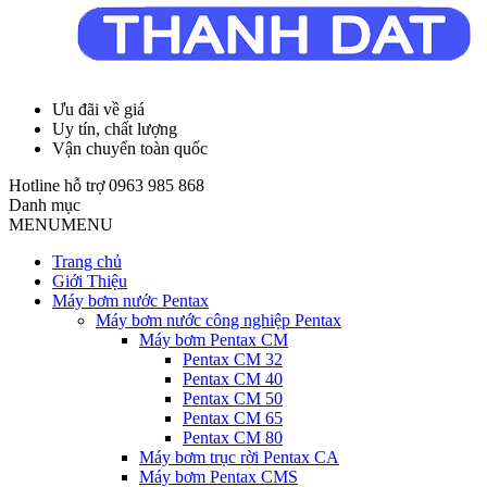
Ưu đãi về giá
Uy tín, chất lượng
Vận chuyển toàn quốc
Hotline hỗ trợ
0963 985 868
Danh mục
MENU
MENU
Trang chủ
Giới Thiệu
Máy bơm nước Pentax
Máy bơm nước công nghiệp Pentax
Máy bơm Pentax CM
Pentax CM 32
Pentax CM 40
Pentax CM 50
Pentax CM 65
Pentax CM 80
Máy bơm trục rời Pentax CA
Máy bơm Pentax CMS