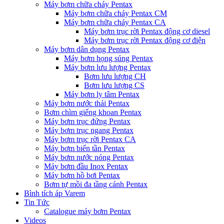
Máy bơm chữa cháy Pentax
Máy bơm chữa cháy Pentax CM
Máy bơm chữa cháy Pentax CA
Máy bơm trục rời Pentax động cơ diesel
Máy bơm trục rời Pentax động cơ điện
Máy bơm dân dụng Pentax
Máy bơm họng súng Pentax
Máy bơm lưu lượng Pentax
Bơm lưu lượng CH
Bơm lưu lượng CS
Máy bơm ly tâm Pentax
Máy bơm nước thải Pentax
Bơm chìm giếng khoan Pentax
Máy bơm trục đứng Pentax
Máy bơm trục ngang Pentax
Máy bơm trục rời Pentax CA
Máy bơm biến tần Pentax
Máy bơm nước nóng Pentax
Máy bơm đầu Inox Pentax
Máy bơm hồ bơi Pentax
Bơm tự mồi đa tầng cánh Pentax
Bình tích áp Varem
Tin Tức
Catalogue máy bơm Pentax
Videos