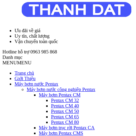
Ưu đãi về giá
Uy tín, chất lượng
Vận chuyển toàn quốc
Hotline hỗ trợ
0963 985 868
Danh mục
MENU
MENU
Trang chủ
Giới Thiệu
Máy bơm nước Pentax
Máy bơm nước công nghiệp Pentax
Máy bơm Pentax CM
Pentax CM 32
Pentax CM 40
Pentax CM 50
Pentax CM 65
Pentax CM 80
Máy bơm trục rời Pentax CA
Máy bơm Pentax CMS