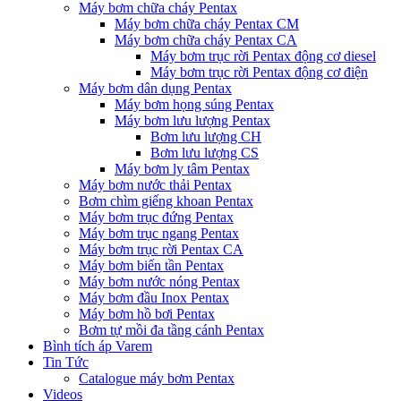
Máy bơm chữa cháy Pentax
Máy bơm chữa cháy Pentax CM
Máy bơm chữa cháy Pentax CA
Máy bơm trục rời Pentax động cơ diesel
Máy bơm trục rời Pentax động cơ điện
Máy bơm dân dụng Pentax
Máy bơm họng súng Pentax
Máy bơm lưu lượng Pentax
Bơm lưu lượng CH
Bơm lưu lượng CS
Máy bơm ly tâm Pentax
Máy bơm nước thải Pentax
Bơm chìm giếng khoan Pentax
Máy bơm trục đứng Pentax
Máy bơm trục ngang Pentax
Máy bơm trục rời Pentax CA
Máy bơm biến tần Pentax
Máy bơm nước nóng Pentax
Máy bơm đầu Inox Pentax
Máy bơm hồ bơi Pentax
Bơm tự mồi đa tầng cánh Pentax
Bình tích áp Varem
Tin Tức
Catalogue máy bơm Pentax
Videos