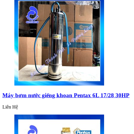
Máy bơm nước giếng khoan Pentax 6L 17/28 30HP
Liên Hệ