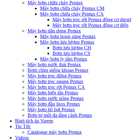
Máy bơm chữa cháy Pentax
Máy bơm chữa cháy Pentax CM
Máy bơm chữa cháy Pentax CA
Máy bơm trục rời Pentax động cơ diesel
Máy bơm trục rời Pentax động cơ điện
Máy bơm dân dụng Pentax
Máy bơm họng súng Pentax
Máy bơm lưu lượng Pentax
Bơm lưu lượng CH
Bơm lưu lượng CS
Máy bơm ly tâm Pentax
Máy bơm nước thải Pentax
Bơm chìm giếng khoan Pentax
Máy bơm trục đứng Pentax
Máy bơm trục ngang Pentax
Máy bơm trục rời Pentax CA
Máy bơm biến tần Pentax
Máy bơm nước nóng Pentax
Máy bơm đầu Inox Pentax
Máy bơm hồ bơi Pentax
Bơm tự mồi đa tầng cánh Pentax
Bình tích áp Varem
Tin Tức
Catalogue máy bơm Pentax
Videos