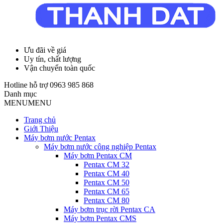
Ưu đãi về giá
Uy tín, chất lượng
Vận chuyển toàn quốc
Hotline hỗ trợ
0963 985 868
Danh mục
MENU
MENU
Trang chủ
Giới Thiệu
Máy bơm nước Pentax
Máy bơm nước công nghiệp Pentax
Máy bơm Pentax CM
Pentax CM 32
Pentax CM 40
Pentax CM 50
Pentax CM 65
Pentax CM 80
Máy bơm trục rời Pentax CA
Máy bơm Pentax CMS