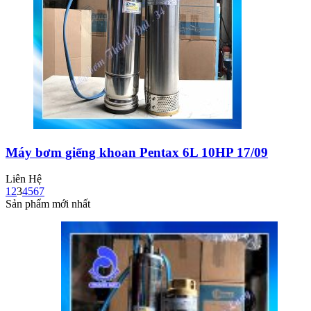
Máy bơm giếng khoan Pentax 6L 10HP 17/09
Liên Hệ
1
2
3
4
5
6
7
Sản phẩm mới nhất