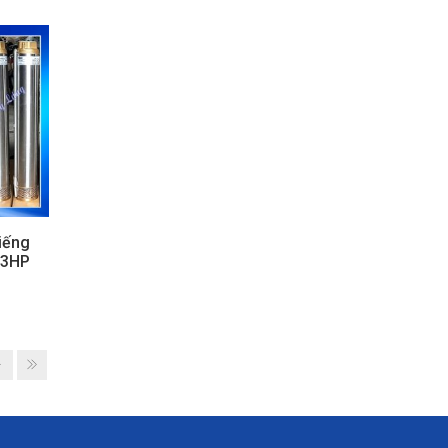
iếng
 3HP