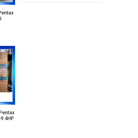
Pentax
0
Pentax
39 4HP