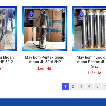
g khoan
Máy bơm Pentax giếng
Máy bơm nước g
5HP 5/12
khoan 4L 5/16 2HP
khoan Pentax 4L
5/23
ệ
Liên Hệ
Liên Hệ
1
2
3
4
5