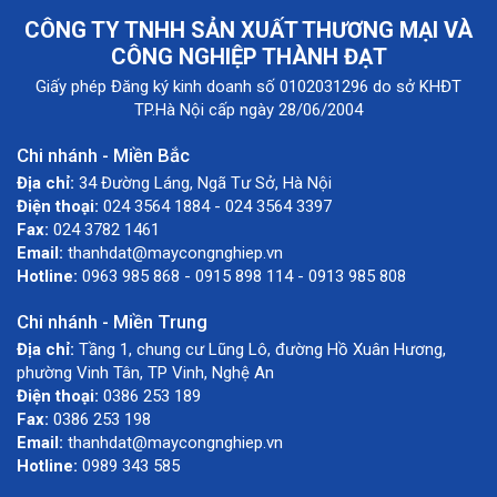
CÔNG TY TNHH SẢN XUẤT THƯƠNG MẠI VÀ
CÔNG NGHIỆP THÀNH ĐẠT
Giấy phép Đăng ký kinh doanh số 0102031296 do sở KHĐT
TP.Hà Nội cấp ngày 28/06/2004
Chi nhánh - Miền Bắc
Địa chỉ:
34 Đường Láng, Ngã Tư Sở, Hà Nội
Điện thoại:
024 3564 1884 - 024 3564 3397
Fax:
024 3782 1461
Email:
thanhdat@maycongnghiep.vn
Hotline:
0963 985 868 - 0915 898 114 - 0913 985 808
Chi nhánh - Miền Trung
Địa chỉ:
Tầng 1, chung cư Lũng Lô, đường Hồ Xuân Hương,
phường Vinh Tân, TP Vinh, Nghệ An
Điện thoại:
0386 253 189
Fax:
0386 253 198
Email:
thanhdat@maycongnghiep.vn
Hotline:
0989 343 585