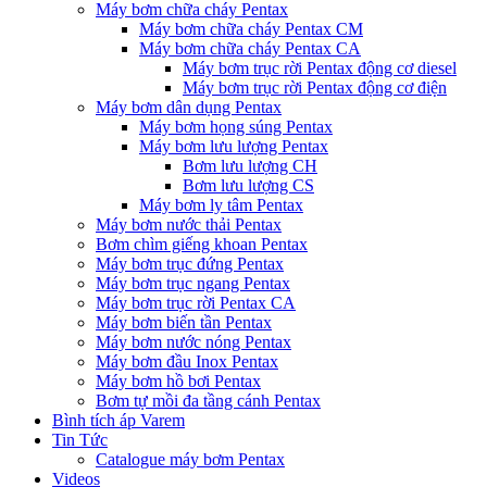
Máy bơm chữa cháy Pentax
Máy bơm chữa cháy Pentax CM
Máy bơm chữa cháy Pentax CA
Máy bơm trục rời Pentax động cơ diesel
Máy bơm trục rời Pentax động cơ điện
Máy bơm dân dụng Pentax
Máy bơm họng súng Pentax
Máy bơm lưu lượng Pentax
Bơm lưu lượng CH
Bơm lưu lượng CS
Máy bơm ly tâm Pentax
Máy bơm nước thải Pentax
Bơm chìm giếng khoan Pentax
Máy bơm trục đứng Pentax
Máy bơm trục ngang Pentax
Máy bơm trục rời Pentax CA
Máy bơm biến tần Pentax
Máy bơm nước nóng Pentax
Máy bơm đầu Inox Pentax
Máy bơm hồ bơi Pentax
Bơm tự mồi đa tầng cánh Pentax
Bình tích áp Varem
Tin Tức
Catalogue máy bơm Pentax
Videos