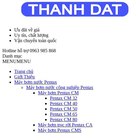
Ưu đãi về giá
Uy tín, chất lượng
Vận chuyển toàn quốc
Hotline hỗ trợ
0963 985 868
Danh mục
MENU
MENU
Trang chủ
Giới Thiệu
Máy bơm nước Pentax
Máy bơm nước công nghiệp Pentax
Máy bơm Pentax CM
Pentax CM 32
Pentax CM 40
Pentax CM 50
Pentax CM 65
Pentax CM 80
Máy bơm trục rời Pentax CA
Máy bơm Pentax CMS