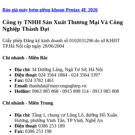
Báo giá máy bơm giếng khoan Pentax 4E 2026
Công ty TNHH Sản Xuất Thương Mại Và Công
Nghiệp Thành Đạt
Giấy phép Đăng ký kinh doanh số 0102031296 do sở KHĐT
TP.Hà Nội cấp ngày 28/06/2004
Chi nhánh - Miền Bắc
Địa chỉ:
34 Đường Láng, Ngã Tư Sở, Hà Nội
Điện thoại:
024 3564 1884 - 024 3564 3397
Fax:
024 3782 1461
Email:
thanhdat@maycongnghiep.vn
Hotline:
0963 985 868 - 0915 898 114 - 0913 985 808
Chi nhánh - Miền Trung
Địa chỉ:
Tầng 1, chung cư Lũng Lô, đường Hồ Xuân
Hương, phường Vinh Tân, TP Vinh, Nghệ An
Điện thoại:
0386 253 189
Fax:
0386 253 198