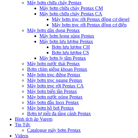
Máy bơm chữa cháy Pentax
Máy bơm chữa cháy Pentax CM
Máy bơm chữa cháy Pentax CA
Máy bơm trục rời Pentax động cơ diesel
Máy bơm trục rời Pentax động cơ điện
Máy bơm dân dụng Pentax
Máy bơm họng súng Pentax
Máy bơm lưu lượng Pentax
Bơm lưu lượng CH
Bơm lưu lượng CS
Máy bơm ly tâm Pentax
Máy bơm nước thải Pentax
Bơm chìm giếng khoan Pentax
Máy bơm trục đứng Pentax
Máy bơm trục ngang Pentax
Máy bơm trục rời Pentax CA
Máy bơm biến tần Pentax
Máy bơm nước nóng Pentax
Máy bơm đầu Inox Pentax
Máy bơm hồ bơi Pentax
Bơm tự mồi đa tầng cánh Pentax
Bình tích áp Varem
Tin Tức
Catalogue máy bơm Pentax
Videos