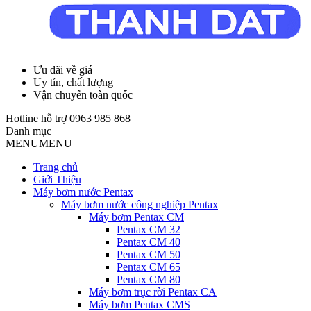
Ưu đãi về giá
Uy tín, chất lượng
Vận chuyển toàn quốc
Hotline hỗ trợ
0963 985 868
Danh mục
MENU
MENU
Trang chủ
Giới Thiệu
Máy bơm nước Pentax
Máy bơm nước công nghiệp Pentax
Máy bơm Pentax CM
Pentax CM 32
Pentax CM 40
Pentax CM 50
Pentax CM 65
Pentax CM 80
Máy bơm trục rời Pentax CA
Máy bơm Pentax CMS