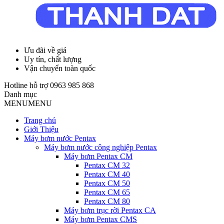
Ưu đãi về giá
Uy tín, chất lượng
Vận chuyển toàn quốc
Hotline hỗ trợ
0963 985 868
Danh mục
MENU
MENU
Trang chủ
Giới Thiệu
Máy bơm nước Pentax
Máy bơm nước công nghiệp Pentax
Máy bơm Pentax CM
Pentax CM 32
Pentax CM 40
Pentax CM 50
Pentax CM 65
Pentax CM 80
Máy bơm trục rời Pentax CA
Máy bơm Pentax CMS