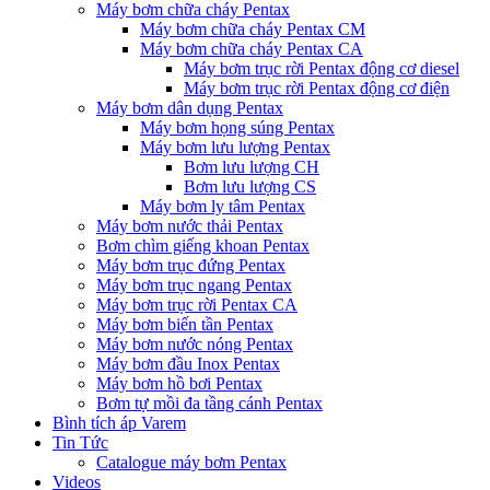
Máy bơm chữa cháy Pentax
Máy bơm chữa cháy Pentax CM
Máy bơm chữa cháy Pentax CA
Máy bơm trục rời Pentax động cơ diesel
Máy bơm trục rời Pentax động cơ điện
Máy bơm dân dụng Pentax
Máy bơm họng súng Pentax
Máy bơm lưu lượng Pentax
Bơm lưu lượng CH
Bơm lưu lượng CS
Máy bơm ly tâm Pentax
Máy bơm nước thải Pentax
Bơm chìm giếng khoan Pentax
Máy bơm trục đứng Pentax
Máy bơm trục ngang Pentax
Máy bơm trục rời Pentax CA
Máy bơm biến tần Pentax
Máy bơm nước nóng Pentax
Máy bơm đầu Inox Pentax
Máy bơm hồ bơi Pentax
Bơm tự mồi đa tầng cánh Pentax
Bình tích áp Varem
Tin Tức
Catalogue máy bơm Pentax
Videos