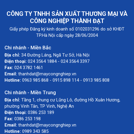
CÔNG TY TNHH SẢN XUẤT THƯƠNG MẠI VÀ
CÔNG NGHIỆP THÀNH ĐẠT
Giấy phép Đăng ký kinh doanh số 0102031296 do sở KHĐT
TP.Hà Nội cấp ngày 28/06/2004
Chi nhánh - Miền Bắc
Địa chỉ:
34 Đường Láng, Ngã Tư Sở, Hà Nội
Điện thoại:
024 3564 1884 - 024 3564 3397
Fax:
024 3782 1461
Email:
thanhdat@maycongnghiep.vn
Hotline:
0963 985 868 - 0915 898 114 - 0913 985 808
Chi nhánh - Miền Trung
Địa chỉ:
Tầng 1, chung cư Lũng Lô, đường Hồ Xuân Hương,
phường Vinh Tân, TP Vinh, Nghệ An
Điện thoại:
0386 253 189
Fax:
0386 253 198
Email:
thanhdat@maycongnghiep.vn
Hotline:
0989 343 585