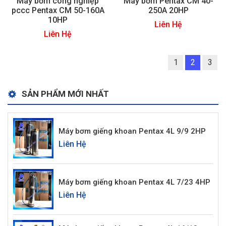
Máy bơm công nghiệp
Máy bơm Pentax CM 40-
pccc Pentax CM 50-160A
250A 20HP
10HP
Liên Hệ
Liên Hệ
1
2
3
SẢN PHẨM MỚI NHẤT
Máy bơm giếng khoan Pentax 4L 9/9 2HP
Liên Hệ
Máy bơm giếng khoan Pentax 4L 7/23 4HP
Liên Hệ