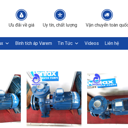
Ưu đãi về giá
Uy tín, chất lượng
Vận chuyển toàn quố
ax
Bình tích áp Varem
Tin Tức
Videos
Liên hệ