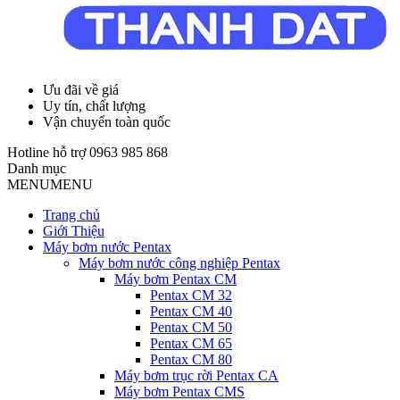
Ưu đãi về giá
Uy tín, chất lượng
Vận chuyển toàn quốc
Hotline hỗ trợ
0963 985 868
Danh mục
MENU
MENU
Trang chủ
Giới Thiệu
Máy bơm nước Pentax
Máy bơm nước công nghiệp Pentax
Máy bơm Pentax CM
Pentax CM 32
Pentax CM 40
Pentax CM 50
Pentax CM 65
Pentax CM 80
Máy bơm trục rời Pentax CA
Máy bơm Pentax CMS