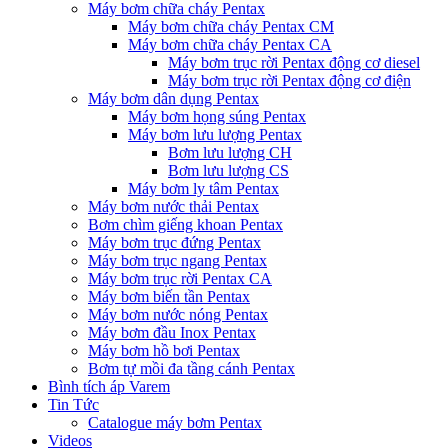
Máy bơm chữa cháy Pentax
Máy bơm chữa cháy Pentax CM
Máy bơm chữa cháy Pentax CA
Máy bơm trục rời Pentax động cơ diesel
Máy bơm trục rời Pentax động cơ điện
Máy bơm dân dụng Pentax
Máy bơm họng súng Pentax
Máy bơm lưu lượng Pentax
Bơm lưu lượng CH
Bơm lưu lượng CS
Máy bơm ly tâm Pentax
Máy bơm nước thải Pentax
Bơm chìm giếng khoan Pentax
Máy bơm trục đứng Pentax
Máy bơm trục ngang Pentax
Máy bơm trục rời Pentax CA
Máy bơm biến tần Pentax
Máy bơm nước nóng Pentax
Máy bơm đầu Inox Pentax
Máy bơm hồ bơi Pentax
Bơm tự mồi đa tầng cánh Pentax
Bình tích áp Varem
Tin Tức
Catalogue máy bơm Pentax
Videos