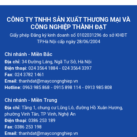
CÔNG TY TNHH SẢN XUẤT THƯƠNG MẠI VÀ
CÔNG NGHIỆP THÀNH ĐẠT
Giấy phép Đăng ký kinh doanh số 0102031296 do sở KHĐT
TP.Hà Nội cấp ngày 28/06/2004
Chi nhánh - Miền Bắc
Địa chỉ:
34 Đường Láng, Ngã Tư Sở, Hà Nội
Điện thoại:
024 3564 1884 - 024 3564 3397
Fax:
024 3782 1461
Email:
thanhdat@maycongnghiep.vn
Hotline:
0963 985 868 - 0915 898 114 - 0913 985 808
Chi nhánh - Miền Trung
Địa chỉ:
Tầng 1, chung cư Lũng Lô, đường Hồ Xuân Hương,
phường Vinh Tân, TP Vinh, Nghệ An
Điện thoại:
0386 253 189
Fax:
0386 253 198
Email:
thanhdat@maycongnghiep.vn