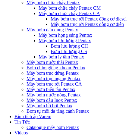
Máy bơm chữa cháy Pentax
Máy bơm chữa cháy Pentax CM
Máy bơm chữa cháy Pentax CA
Máy bơm trục rời Pentax động cơ diesel
Máy bơm trục rời Pentax động cơ điện
Máy bơm dân dụng Pentax
Máy bơm họng súng Pentax
Máy bơm lưu lượng Pentax
Bơm lưu lượng CH
Bơm lưu lượng CS
Máy bơm ly tâm Pentax
Máy bơm nước thải Pentax
Bơm chìm giếng khoan Pentax
Máy bơm trục đứng Pentax
Máy bơm trục ngang Pentax
Máy bơm trục rời Pentax CA
Máy bơm biến tần Pentax
Máy bơm nước nóng Pentax
Máy bơm đầu Inox Pentax
Máy bơm hồ bơi Pentax
Bơm tự mồi đa tầng cánh Pentax
Bình tích áp Varem
Tin Tức
Catalogue máy bơm Pentax
Videos