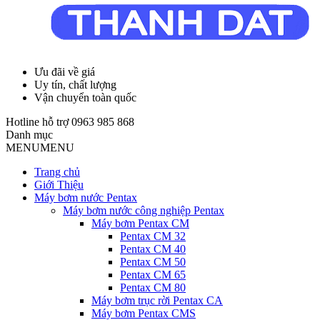
Ưu đãi về giá
Uy tín, chất lượng
Vận chuyển toàn quốc
Hotline hỗ trợ
0963 985 868
Danh mục
MENU
MENU
Trang chủ
Giới Thiệu
Máy bơm nước Pentax
Máy bơm nước công nghiệp Pentax
Máy bơm Pentax CM
Pentax CM 32
Pentax CM 40
Pentax CM 50
Pentax CM 65
Pentax CM 80
Máy bơm trục rời Pentax CA
Máy bơm Pentax CMS