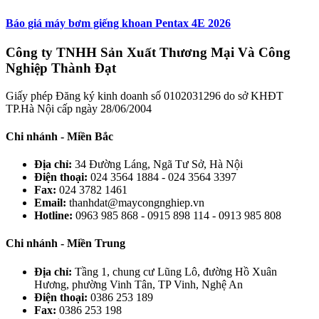
Báo giá máy bơm giếng khoan Pentax 4E 2026
Công ty TNHH Sản Xuất Thương Mại Và Công
Nghiệp Thành Đạt
Giấy phép Đăng ký kinh doanh số 0102031296 do sở KHĐT
TP.Hà Nội cấp ngày 28/06/2004
Chi nhánh - Miền Bắc
Địa chỉ:
34 Đường Láng, Ngã Tư Sở, Hà Nội
Điện thoại:
024 3564 1884 - 024 3564 3397
Fax:
024 3782 1461
Email:
thanhdat@maycongnghiep.vn
Hotline:
0963 985 868 - 0915 898 114 - 0913 985 808
Chi nhánh - Miền Trung
Địa chỉ:
Tầng 1, chung cư Lũng Lô, đường Hồ Xuân
Hương, phường Vinh Tân, TP Vinh, Nghệ An
Điện thoại:
0386 253 189
Fax:
0386 253 198