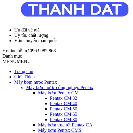
Ưu đãi về giá
Uy tín, chất lượng
Vận chuyển toàn quốc
Hotline hỗ trợ
0963 985 868
Danh mục
MENU
MENU
Trang chủ
Giới Thiệu
Máy bơm nước Pentax
Máy bơm nước công nghiệp Pentax
Máy bơm Pentax CM
Pentax CM 32
Pentax CM 40
Pentax CM 50
Pentax CM 65
Pentax CM 80
Máy bơm trục rời Pentax CA
Máy bơm Pentax CMS