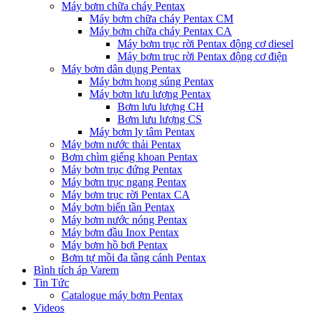
Máy bơm chữa cháy Pentax
Máy bơm chữa cháy Pentax CM
Máy bơm chữa cháy Pentax CA
Máy bơm trục rời Pentax động cơ diesel
Máy bơm trục rời Pentax động cơ điện
Máy bơm dân dụng Pentax
Máy bơm họng súng Pentax
Máy bơm lưu lượng Pentax
Bơm lưu lượng CH
Bơm lưu lượng CS
Máy bơm ly tâm Pentax
Máy bơm nước thải Pentax
Bơm chìm giếng khoan Pentax
Máy bơm trục đứng Pentax
Máy bơm trục ngang Pentax
Máy bơm trục rời Pentax CA
Máy bơm biến tần Pentax
Máy bơm nước nóng Pentax
Máy bơm đầu Inox Pentax
Máy bơm hồ bơi Pentax
Bơm tự mồi đa tầng cánh Pentax
Bình tích áp Varem
Tin Tức
Catalogue máy bơm Pentax
Videos