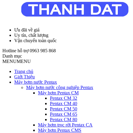
Ưu đãi về giá
Uy tín, chất lượng
Vận chuyển toàn quốc
Hotline hỗ trợ
0963 985 868
Danh mục
MENU
MENU
Trang chủ
Giới Thiệu
Máy bơm nước Pentax
Máy bơm nước công nghiệp Pentax
Máy bơm Pentax CM
Pentax CM 32
Pentax CM 40
Pentax CM 50
Pentax CM 65
Pentax CM 80
Máy bơm trục rời Pentax CA
Máy bơm Pentax CMS