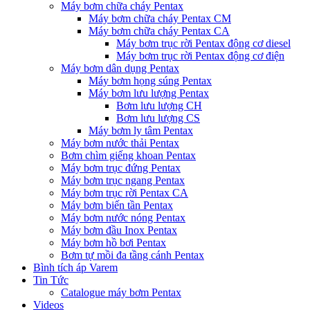
Máy bơm chữa cháy Pentax
Máy bơm chữa cháy Pentax CM
Máy bơm chữa cháy Pentax CA
Máy bơm trục rời Pentax động cơ diesel
Máy bơm trục rời Pentax động cơ điện
Máy bơm dân dụng Pentax
Máy bơm họng súng Pentax
Máy bơm lưu lượng Pentax
Bơm lưu lượng CH
Bơm lưu lượng CS
Máy bơm ly tâm Pentax
Máy bơm nước thải Pentax
Bơm chìm giếng khoan Pentax
Máy bơm trục đứng Pentax
Máy bơm trục ngang Pentax
Máy bơm trục rời Pentax CA
Máy bơm biến tần Pentax
Máy bơm nước nóng Pentax
Máy bơm đầu Inox Pentax
Máy bơm hồ bơi Pentax
Bơm tự mồi đa tầng cánh Pentax
Bình tích áp Varem
Tin Tức
Catalogue máy bơm Pentax
Videos