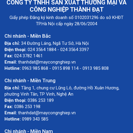
CÔNG TY TNHH SẢN XUẤT THƯƠNG MẠI VÀ
CÔNG NGHIỆP THÀNH ĐẠT
Giấy phép Đăng ký kinh doanh số 0102031296 do sở KHĐT
TP.Hà Nội cấp ngày 28/06/2004
Chi nhánh - Miền Bắc
Địa chỉ:
34 Đường Láng, Ngã Tư Sở, Hà Nội
Điện thoại:
024 3564 1884 - 024 3564 3397
Fax:
024 3782 1461
Email:
thanhdat@maycongnghiep.vn
Hotline:
0963 985 868 - 0915 898 114 - 0913 985 808
Chi nhánh - Miền Trung
Địa chỉ:
Tầng 1, chung cư Lũng Lô, đường Hồ Xuân Hương,
phường Vinh Tân, TP Vinh, Nghệ An
Điện thoại:
0386 253 189
Fax:
0386 253 198
Email:
thanhdat@maycongnghiep.vn
Hotline:
0989 343 585
Chi nhánh - Miền Nam