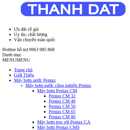
Ưu đãi về giá
Uy tín, chất lượng
Vận chuyển toàn quốc
Hotline hỗ trợ
0963 985 868
Danh mục
MENU
MENU
Trang chủ
Giới Thiệu
Máy bơm nước Pentax
Máy bơm nước công nghiệp Pentax
Máy bơm Pentax CM
Pentax CM 32
Pentax CM 40
Pentax CM 50
Pentax CM 65
Pentax CM 80
Máy bơm trục rời Pentax CA
Máy bơm Pentax CMS