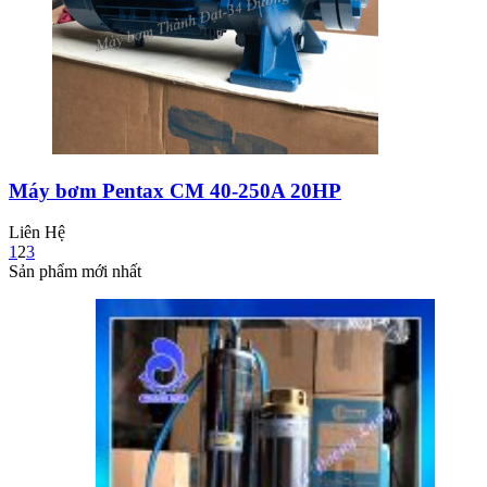
Máy bơm Pentax CM 40-250A 20HP
Liên Hệ
1
2
3
Sản phẩm mới nhất