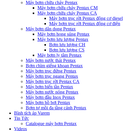
Máy bơm chữa cháy Pentax
Máy bơm chữa cháy Pentax CM
Máy bơm chữa cháy Pentax CA
Máy bơm trục rời Pentax động cơ diesel
Máy bơm trục rời Pentax động cơ điện
Máy bơm dân dụng Pentax
Máy bơm họng súng Pentax
Máy bơm lưu lượng Pentax
Bơm lưu lượng CH
Bơm lưu lượng CS
Máy bơm ly tâm Pentax
Máy bơm nước thải Pentax
Bơm chìm giếng khoan Pentax
Máy bơm trục đứng Pentax
Máy bơm trục ngang Pentax
Máy bơm trục rời Pentax CA
Máy bơm biến tần Pentax
Máy bơm nước nóng Pentax
Máy bơm đầu Inox Pentax
Máy bơm hồ bơi Pentax
Bơm tự mồi đa tầng cánh Pentax
Bình tích áp Varem
Tin Tức
Catalogue máy bơm Pentax
Videos