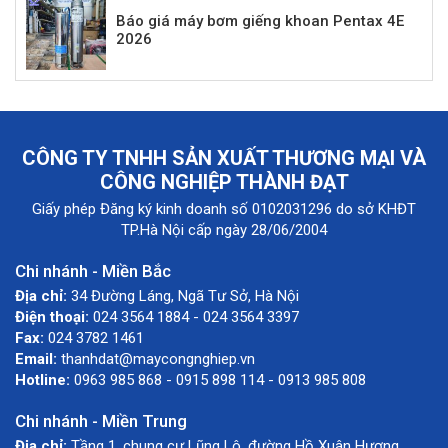
Báo giá máy bơm giếng khoan Pentax 4E
2026
CÔNG TY TNHH SẢN XUẤT THƯƠNG MẠI VÀ
CÔNG NGHIỆP THÀNH ĐẠT
Giấy phép Đăng ký kinh doanh số 0102031296 do sở KHĐT
TP.Hà Nội cấp ngày 28/06/2004
Chi nhánh - Miền Bắc
Địa chỉ:
34 Đường Láng, Ngã Tư Sở, Hà Nội
Điện thoại:
024 3564 1884 - 024 3564 3397
Fax:
024 3782 1461
Email:
thanhdat@maycongnghiep.vn
Hotline:
0963 985 868 - 0915 898 114 - 0913 985 808
Chi nhánh - Miền Trung
Địa chỉ:
Tầng 1, chung cư Lũng Lô, đường Hồ Xuân Hương,