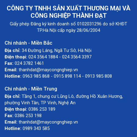
CÔNG TY TNHH SẢN XUẤT THƯƠNG MẠI VÀ
CÔNG NGHIỆP THÀNH ĐẠT
Giấy phép Đăng ký kinh doanh số 0102031296 do sở KHĐT
TP.Hà Nội cấp ngày 28/06/2004
Chi nhánh - Miền Bắc
Địa chỉ:
34 Đường Láng, Ngã Tư Sở, Hà Nội
Điện thoại:
024 3564 1884 - 024 3564 3397
Fax:
024 3782 1461
Email:
thanhdat@maycongnghiep.vn
Hotline:
0963 985 868 - 0915 898 114 - 0913 985 808
Chi nhánh - Miền Trung
Địa chỉ:
Tầng 1, chung cư Lũng Lô, đường Hồ Xuân Hương,
phường Vinh Tân, TP Vinh, Nghệ An
Điện thoại:
0386 253 189
Fax:
0386 253 198
Email:
thanhdat@maycongnghiep.vn
Hotline:
0989 343 585