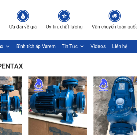
Ưu đãi về giá
Uy tín, chất lượng
Vận chuyển toàn quố
ax
Bình tích áp Varem
Tin Tức
Videos
Liên hệ
PENTAX