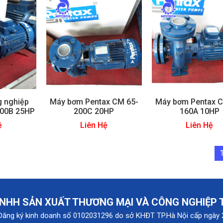
 nghiệp
Máy bơm Pentax CM 65-
Máy bơm Pentax C
200B 25HP
200C 20HP
160A 10HP
ệ
Liên Hệ
Liên Hệ
NHH SẢN XUẤT THƯƠNG MẠI VÀ CÔNG NGHIỆP
Đăng ký kinh doanh số 0102031296 do sở KHĐT TP.Hà Nội cấp ngày