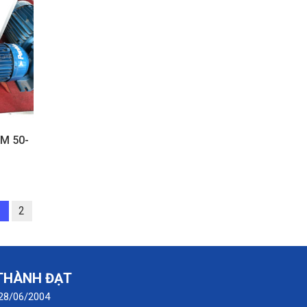
M 50-
1
2
 THÀNH ĐẠT
 28/06/2004