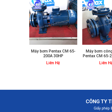
Máy bơm Pentax CM 65-
Máy bơm công
200A 30HP
Pentax CM 65-
Liên Hệ
Liên H
CÔNG TY T
Giấy phép 