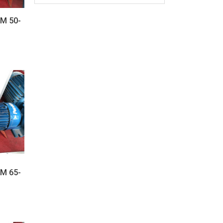
M 50-
M 65-