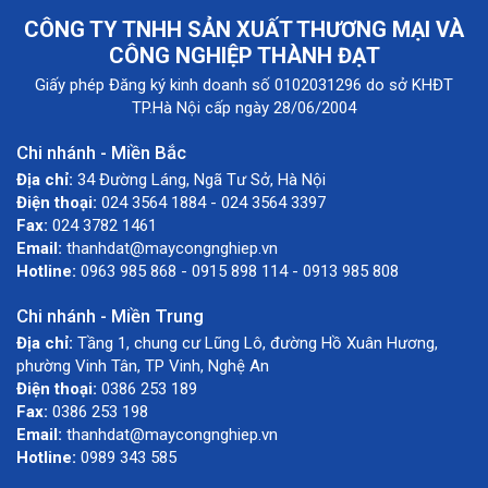
CÔNG TY TNHH SẢN XUẤT THƯƠNG MẠI VÀ
CÔNG NGHIỆP THÀNH ĐẠT
Giấy phép Đăng ký kinh doanh số 0102031296 do sở KHĐT
TP.Hà Nội cấp ngày 28/06/2004
Chi nhánh - Miền Bắc
Địa chỉ:
34 Đường Láng, Ngã Tư Sở, Hà Nội
Điện thoại:
024 3564 1884 - 024 3564 3397
Fax:
024 3782 1461
Email:
thanhdat@maycongnghiep.vn
Hotline:
0963 985 868 - 0915 898 114 - 0913 985 808
Chi nhánh - Miền Trung
Địa chỉ:
Tầng 1, chung cư Lũng Lô, đường Hồ Xuân Hương,
phường Vinh Tân, TP Vinh, Nghệ An
Điện thoại:
0386 253 189
Fax:
0386 253 198
Email:
thanhdat@maycongnghiep.vn
Hotline:
0989 343 585