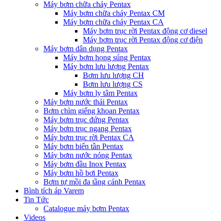
Máy bơm chữa cháy Pentax
Máy bơm chữa cháy Pentax CM
Máy bơm chữa cháy Pentax CA
Máy bơm trục rời Pentax động cơ diesel
Máy bơm trục rời Pentax động cơ điện
Máy bơm dân dụng Pentax
Máy bơm họng súng Pentax
Máy bơm lưu lượng Pentax
Bơm lưu lượng CH
Bơm lưu lượng CS
Máy bơm ly tâm Pentax
Máy bơm nước thải Pentax
Bơm chìm giếng khoan Pentax
Máy bơm trục đứng Pentax
Máy bơm trục ngang Pentax
Máy bơm trục rời Pentax CA
Máy bơm biến tần Pentax
Máy bơm nước nóng Pentax
Máy bơm đầu Inox Pentax
Máy bơm hồ bơi Pentax
Bơm tự mồi đa tầng cánh Pentax
Bình tích áp Varem
Tin Tức
Catalogue máy bơm Pentax
Videos