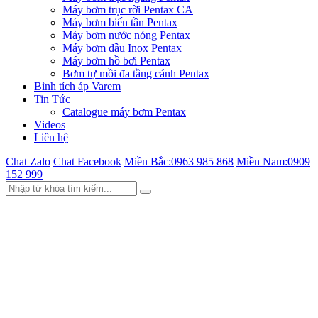
Máy bơm trục rời Pentax CA
Máy bơm biến tần Pentax
Máy bơm nước nóng Pentax
Máy bơm đầu Inox Pentax
Máy bơm hồ bơi Pentax
Bơm tự mồi đa tầng cánh Pentax
Bình tích áp Varem
Tin Tức
Catalogue máy bơm Pentax
Videos
Liên hệ
Chat Zalo
Chat Facebook
Miền Bắc:
0963 985 868
Miền Nam:
0909
152 999