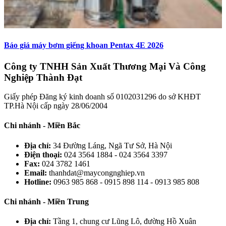
Báo giá máy bơm giếng khoan Pentax 4E 2026
Công ty TNHH Sản Xuất Thương Mại Và Công
Nghiệp Thành Đạt
Giấy phép Đăng ký kinh doanh số 0102031296 do sở KHĐT
TP.Hà Nội cấp ngày 28/06/2004
Chi nhánh - Miền Bắc
Địa chỉ:
34 Đường Láng, Ngã Tư Sở, Hà Nội
Điện thoại:
024 3564 1884 - 024 3564 3397
Fax:
024 3782 1461
Email:
thanhdat@maycongnghiep.vn
Hotline:
0963 985 868 - 0915 898 114 - 0913 985 808
Chi nhánh - Miền Trung
Địa chỉ:
Tầng 1, chung cư Lũng Lô, đường Hồ Xuân