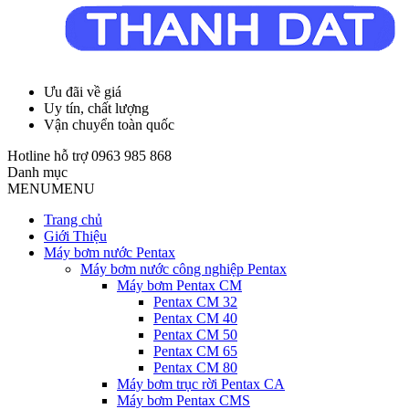
Ưu đãi về giá
Uy tín, chất lượng
Vận chuyển toàn quốc
Hotline hỗ trợ
0963 985 868
Danh mục
MENU
MENU
Trang chủ
Giới Thiệu
Máy bơm nước Pentax
Máy bơm nước công nghiệp Pentax
Máy bơm Pentax CM
Pentax CM 32
Pentax CM 40
Pentax CM 50
Pentax CM 65
Pentax CM 80
Máy bơm trục rời Pentax CA
Máy bơm Pentax CMS