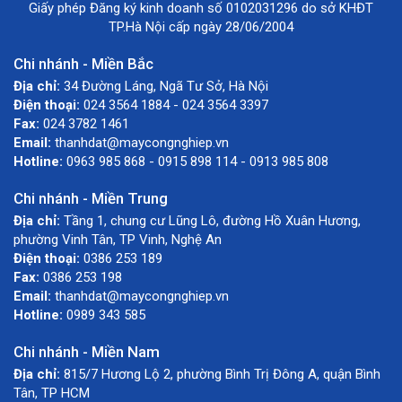
Giấy phép Đăng ký kinh doanh số 0102031296 do sở KHĐT
TP.Hà Nội cấp ngày 28/06/2004
Chi nhánh - Miền Bắc
Địa chỉ:
34 Đường Láng, Ngã Tư Sở, Hà Nội
Điện thoại:
024 3564 1884 - 024 3564 3397
Fax:
024 3782 1461
Email:
thanhdat@maycongnghiep.vn
Hotline:
0963 985 868 - 0915 898 114 - 0913 985 808
Chi nhánh - Miền Trung
Địa chỉ:
Tầng 1, chung cư Lũng Lô, đường Hồ Xuân Hương,
phường Vinh Tân, TP Vinh, Nghệ An
Điện thoại:
0386 253 189
Fax:
0386 253 198
Email:
thanhdat@maycongnghiep.vn
Hotline:
0989 343 585
Chi nhánh - Miền Nam
Địa chỉ:
815/7 Hương Lộ 2, phường Bình Trị Đông A, quận Bình
Tân, TP HCM