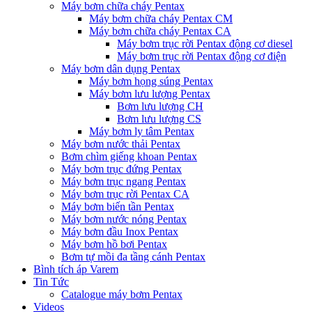
Máy bơm chữa cháy Pentax
Máy bơm chữa cháy Pentax CM
Máy bơm chữa cháy Pentax CA
Máy bơm trục rời Pentax động cơ diesel
Máy bơm trục rời Pentax động cơ điện
Máy bơm dân dụng Pentax
Máy bơm họng súng Pentax
Máy bơm lưu lượng Pentax
Bơm lưu lượng CH
Bơm lưu lượng CS
Máy bơm ly tâm Pentax
Máy bơm nước thải Pentax
Bơm chìm giếng khoan Pentax
Máy bơm trục đứng Pentax
Máy bơm trục ngang Pentax
Máy bơm trục rời Pentax CA
Máy bơm biến tần Pentax
Máy bơm nước nóng Pentax
Máy bơm đầu Inox Pentax
Máy bơm hồ bơi Pentax
Bơm tự mồi đa tầng cánh Pentax
Bình tích áp Varem
Tin Tức
Catalogue máy bơm Pentax
Videos