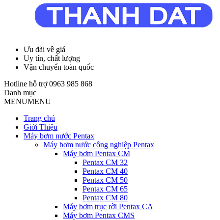
Ưu đãi về giá
Uy tín, chất lượng
Vận chuyển toàn quốc
Hotline hỗ trợ
0963 985 868
Danh mục
MENU
MENU
Trang chủ
Giới Thiệu
Máy bơm nước Pentax
Máy bơm nước công nghiệp Pentax
Máy bơm Pentax CM
Pentax CM 32
Pentax CM 40
Pentax CM 50
Pentax CM 65
Pentax CM 80
Máy bơm trục rời Pentax CA
Máy bơm Pentax CMS