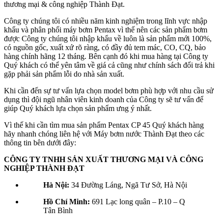
thương mại & công nghiệp Thành Đạt.
Công ty chúng tôi có nhiều năm kinh nghiệm trong lĩnh vực nhập
khẩu và phân phối máy bơm Pentax vì thế nên các sản phẩm bơm
được Công ty chúng tôi nhập khẩu về luôn là sản phẩm mới 100%,
có nguồn gốc, xuất xứ rõ ràng, có đầy đủ tem mác, CO, CQ, bảo
hàng chính hãng 12 tháng. Bên cạnh đó khi mua hàng tại Công ty
Quý khách có thể yên tâm về giá cả cũng như chính sách đổi trả khi
gặp phải sản phẩm lỗi do nhà sản xuất.
Khi cần đến sự tư vấn lựa chọn model bơm phù hợp với nhu cầu sử
dụng thì đội ngũ nhân viên kinh doanh của Công ty sẽ tư vấn để
giúp Quý khách lựa chọn sản phẩm ưng ý nhất.
Vì thế khi cần tìm mua sản phẩm Pentax CP 45 Quý khách hàng
hãy nhanh chóng liên hệ với Máy bơm nước Thành Đạt theo các
thông tin bên dưới đây:
CÔNG TY TNHH SẢN XUẤT THƯƠNG MẠI VÀ CÔNG
NGHIỆP THÀNH ĐẠT
Hà Nội:
34 Đường Láng, Ngã Tư Sở, Hà Nội
Hồ Chí Minh:
691 Lạc long quân – P.10 – Q
Tân Bình