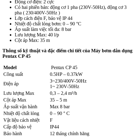
Động cơ điện: 2 cực
Có hai phiên bản: động cơ 1 pha (230V-50Hz), động cơ 3
pha ( 230/400V-50Hz )
Lớp cách điện F, bảo vệ IP 44
Nhiệt độ chất lỏng bơm: 0 – 90 °C
Áp suất làm việc tối đa: 8 bar
Lưu lượng Max: 40 l/p
Cột áp Max: 35 m
Thông số kỹ thuật và đặc điểm chi tiết của Máy bơm dân dụng
Pentax CP 45
Model
Pentax CP 45
Công suất
0.5HP – 0.37kW
3~230/400V-50Hz
Điện áp
1~ 230V-50Hz
Lưu lượng Max
0,3 – 2,4 m³/h
Cột áp Max
35 – 5 m
Áp suất vận hành
Max 8 bar
Nhiệt độ chất lỏng
0 – 90 ° C
Vật liệu cách nhiệt
F
Cấp độ bảo vệ
IP44
Bảo hành
12 tháng chính hãng