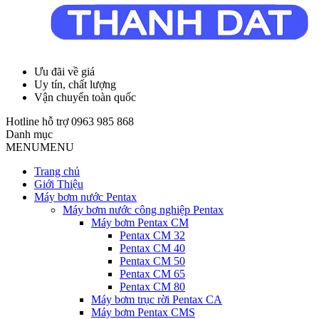
Ưu đãi về giá
Uy tín, chất lượng
Vận chuyển toàn quốc
Hotline hỗ trợ
0963 985 868
Danh mục
MENU
MENU
Trang chủ
Giới Thiệu
Máy bơm nước Pentax
Máy bơm nước công nghiệp Pentax
Máy bơm Pentax CM
Pentax CM 32
Pentax CM 40
Pentax CM 50
Pentax CM 65
Pentax CM 80
Máy bơm trục rời Pentax CA
Máy bơm Pentax CMS