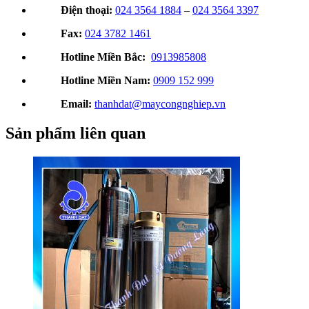
Điện thoại:
024 3564 1884
–
024 3564 3397
Fax:
024 3782 1461
Hotline Miền Bắc:
0913985808
Hotline Miền Nam:
0909 152 999
Email:
thanhdat@maycongnghiep.vn
Sản phẩm liên quan