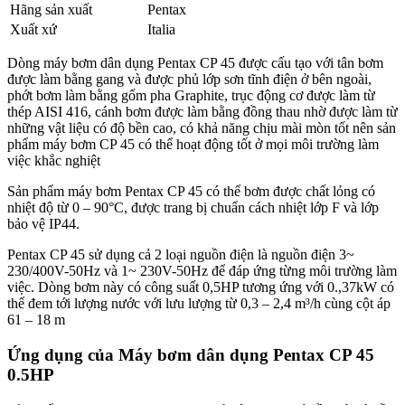
Hãng sản xuất
Pentax
Xuất xứ
Italia
Dòng máy bơm dân dụng Pentax CP 45 được cấu tạo với tân bơm
được làm bằng gang và được phủ lớp sơn tĩnh điện ở bên ngoài,
phớt bơm làm bằng gốm pha Graphite, trục động cơ được làm từ
thép AISI 416, cánh bơm được làm bằng đồng thau nhờ được làm từ
những vật liệu có độ bền cao, có khả năng chịu mài mòn tốt nên sản
phẩm máy bơm CP 45 có thể hoạt động tốt ở mọi môi trường làm
việc khắc nghiệt
Sản phẩm máy bơm Pentax CP 45 có thể bơm được chất lỏng có
nhiệt độ từ 0 – 90°C, được trang bị chuẩn cách nhiệt lớp F và lớp
bảo vệ IP44.
Pentax CP 45 sử dụng cả 2 loại nguồn điện là nguồn điện 3~
230/400V-50Hz và 1~ 230V-50Hz để đáp ứng từng môi trường làm
việc. Dòng bơm này có công suất 0,5HP tương ứng với 0.,37kW có
thể đem tới lượng nước với lưu lượng từ 0,3 – 2,4 m³/h cùng cột áp
61 – 18 m
Ứng dụng của Máy bơm dân dụng Pentax
CP 45
0.5HP