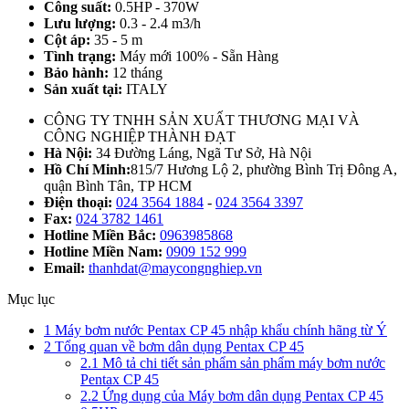
Công suất:
0.5HP - 370W
Lưu lượng:
0.3 - 2.4 m3/h
Cột áp:
35 - 5 m
Tình trạng:
Máy mới 100% - Sẵn Hàng
Bảo hành:
12 tháng
Sản xuất tại:
ITALY
CÔNG TY TNHH SẢN XUẤT THƯƠNG MẠI VÀ
CÔNG NGHIỆP THÀNH ĐẠT
Hà Nội:
34 Đường Láng, Ngã Tư Sở, Hà Nội
Hồ Chí Minh:
815/7 Hương Lộ 2, phường Bình Trị Đông A,
quận Bình Tân, TP HCM
Điện thoại:
024 3564 1884
-
024 3564 3397
Fax:
024 3782 1461
Hotline Miền Bắc:
0963985868
Hotline Miền Nam:
0909 152 999
Email:
thanhdat@maycongnghiep.vn
Mục lục
1
Máy bơm nước Pentax CP 45 nhập khẩu chính hãng từ Ý
2
Tổng quan về bơm dân dụng Pentax CP 45
2.1
Mô tả chi tiết sản phẩm sản phẩm máy bơm nước
Pentax CP 45
2.2
Ứng dụng của Máy bơm dân dụng Pentax CP 45