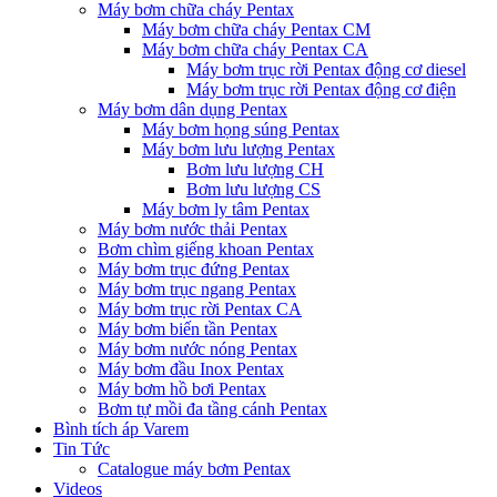
Máy bơm chữa cháy Pentax
Máy bơm chữa cháy Pentax CM
Máy bơm chữa cháy Pentax CA
Máy bơm trục rời Pentax động cơ diesel
Máy bơm trục rời Pentax động cơ điện
Máy bơm dân dụng Pentax
Máy bơm họng súng Pentax
Máy bơm lưu lượng Pentax
Bơm lưu lượng CH
Bơm lưu lượng CS
Máy bơm ly tâm Pentax
Máy bơm nước thải Pentax
Bơm chìm giếng khoan Pentax
Máy bơm trục đứng Pentax
Máy bơm trục ngang Pentax
Máy bơm trục rời Pentax CA
Máy bơm biến tần Pentax
Máy bơm nước nóng Pentax
Máy bơm đầu Inox Pentax
Máy bơm hồ bơi Pentax
Bơm tự mồi đa tầng cánh Pentax
Bình tích áp Varem
Tin Tức
Catalogue máy bơm Pentax
Videos