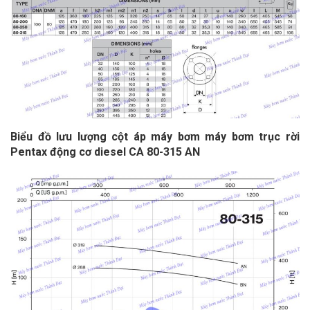
Biểu đồ lưu lượng cột áp máy bơm máy bơm trục rời
Pentax động cơ diesel CA 80-315 AN