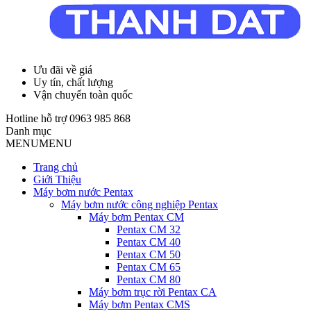
Ưu đãi về giá
Uy tín, chất lượng
Vận chuyển toàn quốc
Hotline hỗ trợ
0963 985 868
Danh mục
MENU
MENU
Trang chủ
Giới Thiệu
Máy bơm nước Pentax
Máy bơm nước công nghiệp Pentax
Máy bơm Pentax CM
Pentax CM 32
Pentax CM 40
Pentax CM 50
Pentax CM 65
Pentax CM 80
Máy bơm trục rời Pentax CA
Máy bơm Pentax CMS