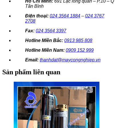
Hồ Chí Minh:
691 Lạc long quân – P.10 – Q
Tân Bình
Điện thoại:
024 3564 1884
–
024 3767
2708
Fax:
024 3564 3397
Hotline Miền Bắc:
0913 985 808
Hotline Miền Nam:
0909 152 999
Email:
thanhdat@maycongnghiep.vn
Sản phẩm liên quan