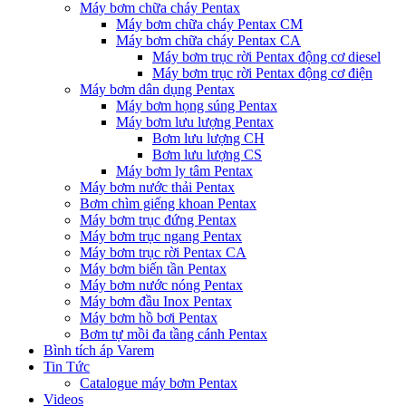
Máy bơm chữa cháy Pentax
Máy bơm chữa cháy Pentax CM
Máy bơm chữa cháy Pentax CA
Máy bơm trục rời Pentax động cơ diesel
Máy bơm trục rời Pentax động cơ điện
Máy bơm dân dụng Pentax
Máy bơm họng súng Pentax
Máy bơm lưu lượng Pentax
Bơm lưu lượng CH
Bơm lưu lượng CS
Máy bơm ly tâm Pentax
Máy bơm nước thải Pentax
Bơm chìm giếng khoan Pentax
Máy bơm trục đứng Pentax
Máy bơm trục ngang Pentax
Máy bơm trục rời Pentax CA
Máy bơm biến tần Pentax
Máy bơm nước nóng Pentax
Máy bơm đầu Inox Pentax
Máy bơm hồ bơi Pentax
Bơm tự mồi đa tầng cánh Pentax
Bình tích áp Varem
Tin Tức
Catalogue máy bơm Pentax
Videos