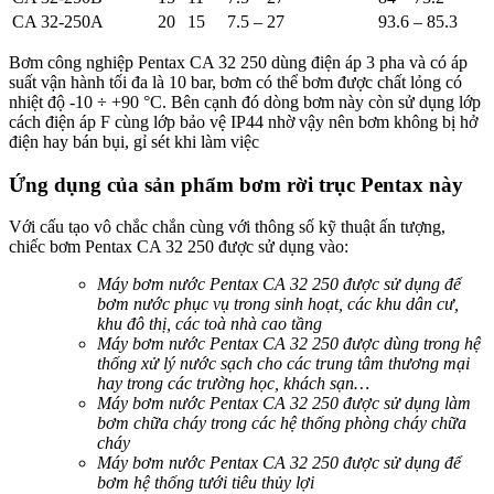
CA 32-250A
20
15
7.5 – 27
93.6 – 85.3
Bơm công nghiệp Pentax CA 32 250 dùng điện áp 3 pha và có áp
suất vận hành tối đa là 10 bar, bơm có thể bơm được chất lỏng có
nhiệt độ -10 ÷ +90 °C. Bên cạnh đó dòng bơm này còn sử dụng lớp
cách điện áp F cùng lớp bảo vệ IP44 nhờ vậy nên bơm không bị hở
điện hay bán bụi, gỉ sét khi làm việc
Ứng dụng của sản phẩm bơm rời trục Pentax này
Với cấu tạo vô chắc chắn cùng với thông số kỹ thuật ấn tượng,
chiếc bơm Pentax CA 32 250 được sử dụng vào:
Máy bơm nước Pentax CA 32 250 được sử dụng để
bơm nước phục vụ trong sinh hoạt, các khu dân cư,
khu đô thị, các toà nhà cao tầng
Máy bơm nước Pentax CA 32 250 được dùng trong hệ
thống xử lý nước sạch cho các trung tâm thương mại
hay trong các trường học, khách sạn…
Máy bơm nước Pentax CA 32 250 được sử dụng làm
bơm chữa cháy trong các hệ thống phòng cháy chữa
cháy
Máy bơm nước Pentax CA 32 250 được sử dụng để
bơm hệ thống tưới tiêu thủy lợi