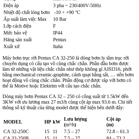
Điện áp
3 pha ~ 230/400V-50Hz
Nhiệt độ chất lỏng bơm
-10 ÷ +90 °C
Áp suất làm việc Max
10 Bar
Lớp cách điện
F
Mức bảo vệ
IP44
Hãng sản xuất
Pentax
Xuất xứ
Italia
Máy bơm trục rời Pentax CA 32-250 là dòng bơm ly tâm trục rời
chuyên dụng có cấu tạo vô cùng chắc chắn. Phần đầu bơm được
làm từ những vật liệu chắc chắn như thép không gỉ AISI316, phớt
bằng mechanical ceramic-graphite, cánh quạt bằng sắt, … nên bơm
hoạt động vô cùng chắc chắn. Phần động cơ được ráp với bơm có
thể là Motive hoặc Elektrim với cấu tạo chắc chắn.
Dòng máy bơm Pentax CA 32 – 250 có công suất từ 1.5kW đến
3KW với ưu lương max 27 m3/h cùng cột áp max 93.6 m. Chi tiết
thông số kỹ thuật của từng model được thể hiện bên dưới đây:
Lưu lượng
Cột áp
MODEL
HP
kW
(
m³/h
)
(m)
CA 32-250C
15
11
7.5 – 27
72.8 – 61.3
CA 32-250B
15
11
7.5 – 27
84 – 73.2